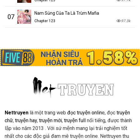
Chapter 123
97.7k
Nam Sủng Của Ta Là Trùm Mafia
07
Chapter 123
97.3k
Nettruyen
là một trang web
đọc truyện onlin
e, đọc
truyện
chữ
,
truyện hay
,
truyện mới
,
truyện full
nổi tiếng, được thành
lập vào năm 2013 . Với sứ mệnh mang lại trải nghiệm tốt
nhất cho các độc giả đam mê truyện online. Nettruyen thu