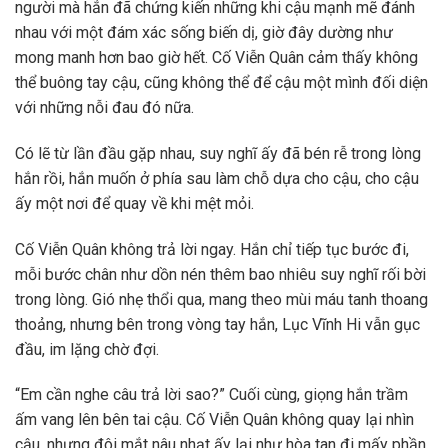
người mà hắn đã chứng kiến những khi cậu mạnh mẽ đánh
nhau với một đám xác sống biến dị, giờ đây dường như
mong manh hơn bao giờ hết. Cố Viễn Quân cảm thấy không
thể buông tay cậu, cũng không thể để cậu một mình đối diện
với những nỗi đau đó nữa.
Có lẽ từ lần đầu gặp nhau, suy nghĩ ấy đã bén rễ trong lòng
hắn rồi, hắn muốn ở phía sau làm chỗ dựa cho cậu, cho cậu
ấy một nơi để quay về khi mệt mỏi.
Cố Viễn Quân không trả lời ngay. Hắn chỉ tiếp tục bước đi,
mỗi bước chân như dồn nén thêm bao nhiêu suy nghĩ rối bời
trong lòng. Gió nhẹ thổi qua, mang theo mùi máu tanh thoang
thoảng, nhưng bên trong vòng tay hắn, Lục Vĩnh Hi vẫn gục
đầu, im lặng chờ đợi.
“Em cần nghe câu trả lời sao?” Cuối cùng, giọng hắn trầm
ấm vang lên bên tai cậu. Cố Viễn Quân không quay lại nhìn
cậu, nhưng đôi mắt nâu nhạt ấy lại như hòa tan đi mấy phần