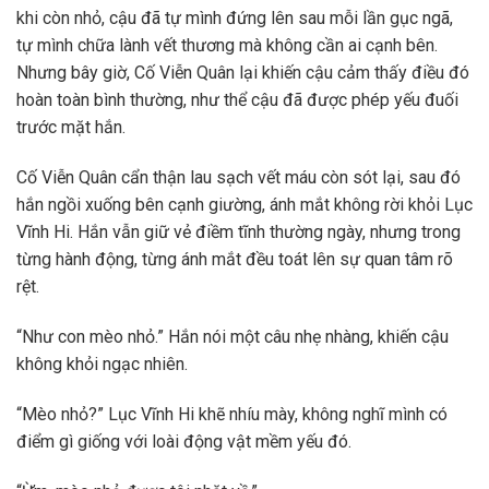
khi còn nhỏ, cậu đã tự mình đứng lên sau mỗi lần gục ngã,
tự mình chữa lành vết thương mà không cần ai cạnh bên.
Nhưng bây giờ, Cố Viễn Quân lại khiến cậu cảm thấy điều đó
hoàn toàn bình thường, như thể cậu đã được phép yếu đuối
trước mặt hắn.
Cố Viễn Quân cẩn thận lau sạch vết máu còn sót lại, sau đó
hắn ngồi xuống bên cạnh giường, ánh mắt không rời khỏi Lục
Vĩnh Hi. Hắn vẫn giữ vẻ điềm tĩnh thường ngày, nhưng trong
từng hành động, từng ánh mắt đều toát lên sự quan tâm rõ
rệt.
“Như con mèo nhỏ.” Hắn nói một câu nhẹ nhàng, khiến cậu
không khỏi ngạc nhiên.
“Mèo nhỏ?” Lục Vĩnh Hi khẽ nhíu mày, không nghĩ mình có
điểm gì giống với loài động vật mềm yếu đó.