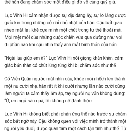
thể hắn đang chăm sóc một điều gì đó vô cùng quý giá.
Lục Vĩnh Hi cảm nhận được sự dịu dàng ấy, sự lo lắng được
giấu kín trong những cử chỉ nhỏ nhặt của hắn. Cậu bất giác
nheo mắt lại, khẽ cựa mình một chút trong tư thế thoải mái.
Mọi mệt mỏi của những cuộc chiến vừa qua dường như vơi
đi phần nào khi cậu nhìn thấy ánh mắt bình thản của hắn.
“Ngài lau giúp em à?” Lục Vĩnh Hi nói giọng khàn khàn, cảm
giác bản thân có chút lúng túng khi bị chăm sóc như thế.
Cố Viễn Quân ngước mắt nhìn cậu, khóe môi nhếch lên thành
một nụ cười nhẹ, hắn rất ít khi cười nhưng lần nào cười cũng
làm người ta cảm thấy ấm áp, tay người nọ vẫn không dừng:
“Ừ, em ngủ sâu quá, tôi không nỡ đánh thức.
Lục Vĩnh Hi không biết phải phản ứng thế nào trước sự chăm
sóc bất ngờ này. Cậu không quen với việc mình trở thành một
người yếu đuối, được quan tâm một cách tận tình như thế. Từ