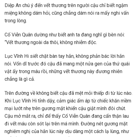
Diệp An chú ý đến vết thương trên người cậu chỉ biết ngậm
miệng không dám hỏi, cũng chẳng dám nói ra mấy nghi vấn
trong lòng.
Cố Viễn Quân dường như biết anh ta đang nghĩ gì bèn nói:
“Vết thương ngoài da thôi, không nhiễm độc.
Lục Vĩnh Hi siết chặt bàn tay hắn, không phản bác lời hắn
nói. Vốn dĩ trước đó cậu đã mang một nửa gen của thứ quái
vật ấy trong máu rồi, những vết thương này đương nhiên
chẳng là gì cả.
Trên đường về không biết cậu đã mệt mỏi thiếp đi từ lúc nào.
Khi Lục Vĩnh Hi tỉnh dậy, cảm giác ấm áp từ chiếc khăn mềm
mại lướt nhẹ trên gương mặt khiến cậu giật mình đôi chút.
Cậu mở mắt ra, chỉ để thấy Cố Viễn Quân đang cẩn thận lau
đi vết máu còn sót lại trên má mình. Đường nét gương mặt
nghiêm nghị của hắn lúc này dịu dàng một cách lạ lùng, như