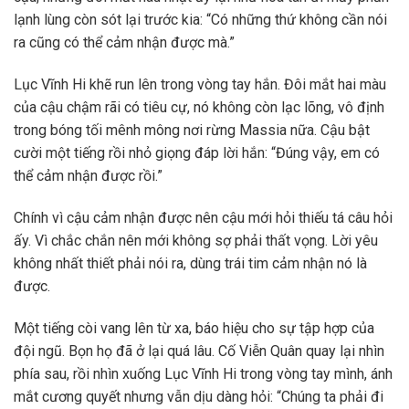
lạnh lùng còn sót lại trước kia: “Có những thứ không cần nói
ra cũng có thể cảm nhận được mà.”
Lục Vĩnh Hi khẽ run lên trong vòng tay hắn. Đôi mắt hai màu
của cậu chậm rãi có tiêu cự, nó không còn lạc lõng, vô định
trong bóng tối mênh mông nơi rừng Massia nữa. Cậu bật
cười một tiếng rồi nhỏ giọng đáp lời hắn: “Đúng vậy, em có
thể cảm nhận được rồi.”
Chính vì cậu cảm nhận được nên cậu mới hỏi thiếu tá câu hỏi
ấy. Vì chắc chắn nên mới không sợ phải thất vọng. Lời yêu
không nhất thiết phải nói ra, dùng trái tim cảm nhận nó là
được.
Một tiếng còi vang lên từ xa, báo hiệu cho sự tập hợp của
đội ngũ. Bọn họ đã ở lại quá lâu. Cố Viễn Quân quay lại nhìn
phía sau, rồi nhìn xuống Lục Vĩnh Hi trong vòng tay mình, ánh
mắt cương quyết nhưng vẫn dịu dàng hỏi: “Chúng ta phải đi