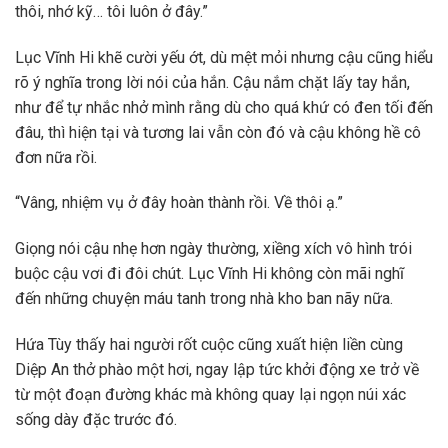
thôi, nhớ kỹ… tôi luôn ở đây.”
Lục Vĩnh Hi khẽ cười yếu ớt, dù mệt mỏi nhưng cậu cũng hiểu
rõ ý nghĩa trong lời nói của hắn. Cậu nắm chặt lấy tay hắn,
như để tự nhắc nhở mình rằng dù cho quá khứ có đen tối đến
đâu, thì hiện tại và tương lai vẫn còn đó và cậu không hề cô
đơn nữa rồi.
“Vâng, nhiệm vụ ở đây hoàn thành rồi. Về thôi ạ.”
Giọng nói cậu nhẹ hơn ngày thường, xiềng xích vô hình trói
buộc cậu vơi đi đôi chút. Lục Vĩnh Hi không còn mãi nghĩ
đến những chuyện máu tanh trong nhà kho ban nãy nữa.
Hứa Tùy thấy hai người rốt cuộc cũng xuất hiện liền cùng
Diệp An thở phào một hơi, ngay lập tức khởi động xe trở về
từ một đoạn đường khác mà không quay lại ngọn núi xác
sống dày đặc trước đó.