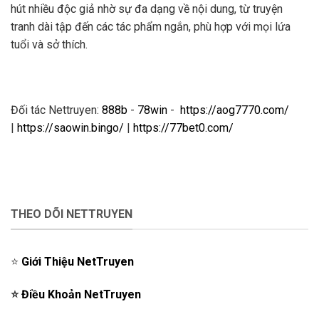
hút nhiều độc giả nhờ sự đa dạng về nội dung, từ truyện
tranh dài tập đến các tác phẩm ngắn, phù hợp với mọi lứa
tuổi và sở thích.
Đối tác Nettruyen:
888b
-
78win
-
https://aog7770.com/
|
https://saowin.bingo/
|
https://77bet0.com/
THEO DÕI NETTRUYEN
⭐️
Giới Thiệu NetTruyen
⭐️
Điều Khoản NetTruyen