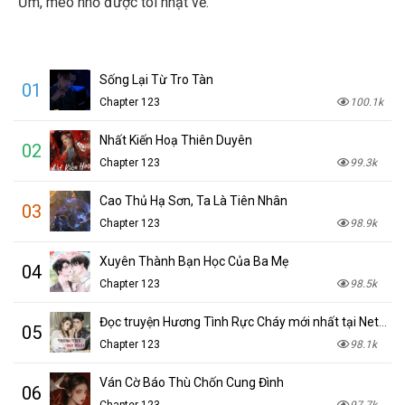
“Ừm, mèo nhỏ được tôi nhặt về.”
Sống Lại Từ Tro Tàn
01
Chapter 123
100.1k
Nhất Kiến Hoạ Thiên Duyên
02
Chapter 123
99.3k
Cao Thủ Hạ Sơn, Ta Là Tiên Nhân
03
Chapter 123
98.9k
Xuyên Thành Bạn Học Của Ba Mẹ
04
Chapter 123
98.5k
Đọc truyện Hương Tình Rực Cháy mới nhất tại NetTruyen
05
Chapter 123
98.1k
Ván Cờ Báo Thù Chốn Cung Đình
06