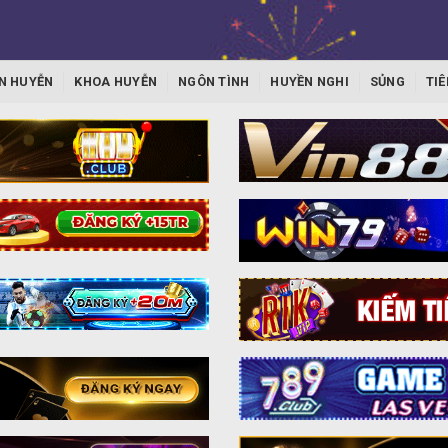
N HUYỄN
KHOA HUYỄN
NGÔN TÌNH
HUYỀN NGHI
SỦNG
TIÊ