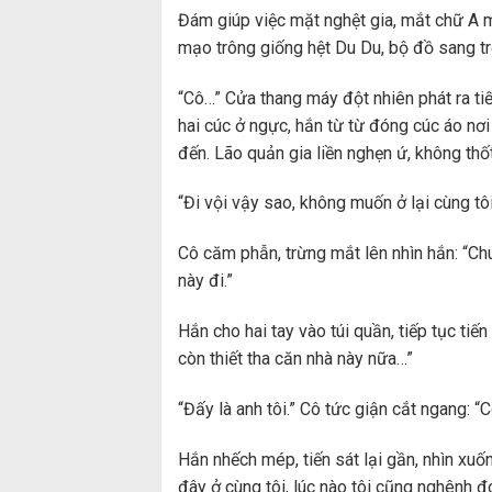
Đám giúp việc mặt nghệt gia, mắt chữ A 
mạo trông giống hệt Du Du, bộ đồ sang trọ
“Cô…” Cửa thang máy đột nhiên phát ra t
hai cúc ở ngực, hắn từ từ đóng cúc áo nơi 
đến. Lão quản gia liền nghẹn ứ, không thốt
“Đi vội vậy sao, không muốn ở lại cùng t
Cô căm phẫn, trừng mắt lên nhìn hắn: “Chu 
này đi.”
Hắn cho hai tay vào túi quần, tiếp tục tiế
còn thiết tha căn nhà này nữa…”
“Đấy là anh tôi.” Cô tức giận cắt ngang: “
Hắn nhếch mép, tiến sát lại gần, nhìn xuố
đây ở cùng tôi, lúc nào tôi cũng nghênh đ