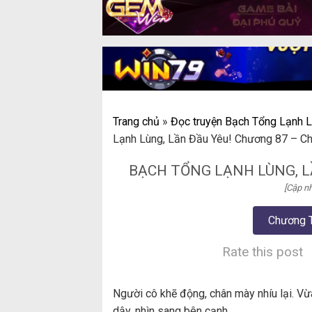
Trang chủ
»
Đọc truyện Bạch Tổng Lạnh L
Lạnh Lùng, Lần Đầu Yêu! Chương 87 – C
BẠCH TỔNG LẠNH LÙNG, L
[Cập nh
Chương 
Rate this post
Người cô khẽ động, chân mày nhíu lại. Vừ
dậy, nhìn sang bên cạnh.