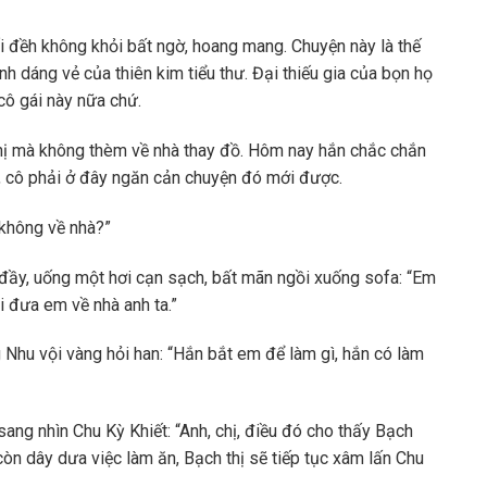
i đềh không khỏi bất ngờ, hoang mang. Chuyện này là thế
h dáng vẻ của thiên kim tiểu thư. Đại thiếu gia của bọn họ
 cô gái này nữa chứ.
thị mà không thèm về nhà thay đồ. Hôm nay hắn chắc chắn
ô, cô phải ở đây ngăn cản chuyện đó mới được.
 không về nhà?”
đầy, uống một hơi cạn sạch, bất mãn ngồi xuống sofa: “Em
 đưa em về nhà anh ta.”
Nhu vội vàng hỏi han: “Hắn bắt em để làm gì, hắn có làm
ang nhìn Chu Kỳ Khiết: “Anh, chị, điều đó cho thấy Bạch
òn dây dưa việc làm ăn, Bạch thị sẽ tiếp tục xâm lấn Chu