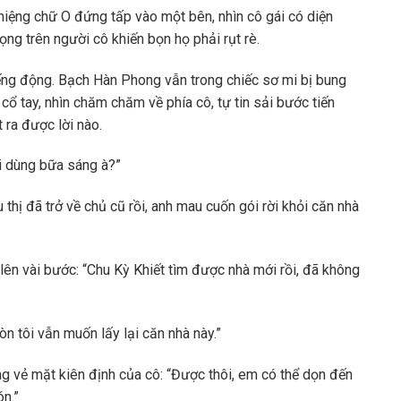
miệng chữ O đứng tấp vào một bên, nhìn cô gái có diện
ng trên người cô khiến bọn họ phải rụt rè.
iếng động. Bạch Hàn Phong vẫn trong chiếc sơ mi bị bung
cổ tay, nhìn chăm chăm về phía cô, tự tin sải bước tiến
 ra được lời nào.
ôi dùng bữa sáng à?”
thị đã trở về chủ cũ rồi, anh mau cuốn gói rời khỏi căn nhà
n lên vài bước: “Chu Kỳ Khiết tìm được nhà mới rồi, đã không
Còn tôi vẫn muốn lấy lại căn nhà này.”
ng vẻ mặt kiên định của cô: “Được thôi, em có thể dọn đến
ón.”