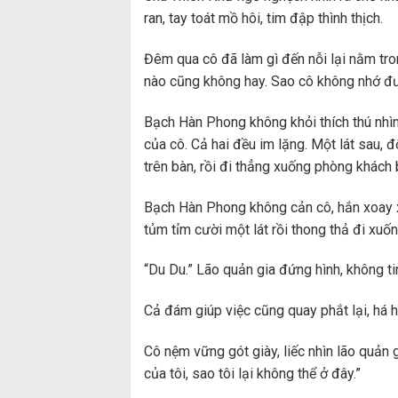
ran, tay toát mồ hôi, tim đập thình thịch.
Đêm qua cô đã làm gì đến nỗi lại nằm tro
nào cũng không hay. Sao cô không nhớ đư
Bạch Hàn Phong không khỏi thích thú nh
của cô. Cả hai đều im lặng. Một lát sau, đ
trên bàn, rồi đi thẳng xuống phòng khách
Bạch Hàn Phong không cản cô, hắn xoay xo
tủm tỉm cười một lát rồi thong thả đi xuố
“Du Du.” Lão quản gia đứng hình, không ti
Cả đám giúp việc cũng quay phắt lại, há 
Cô nệm vững gót giày, liếc nhìn lão quản 
của tôi, sao tôi lại không thể ở đây.”