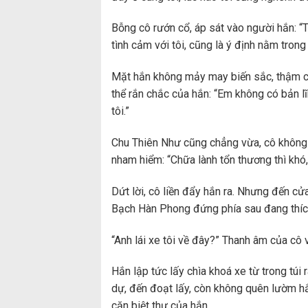
Bỗng cô rướn cổ, áp sát vào người hắn: “T
tình cảm với tôi, cũng là ý định nằm trong 
Mặt hắn không mảy may biến sắc, thậm chí
thể rắn chắc của hắn: “Em không có bản l
tôi.”
Chu Thiên Như cũng chẳng vừa, cô không 
nham hiểm: “Chữa lành tổn thương thì khó,
Dứt lời, cô liền đẩy hắn ra. Nhưng đến cử
Bạch Hàn Phong đứng phía sau đang thíc
“Anh lái xe tôi về đây?” Thanh âm của cô 
Hắn lập tức lấy chìa khoá xe từ trong túi
dự, đến đoạt lấy, còn không quên lườm hắn
căn biệt thự của hắn.