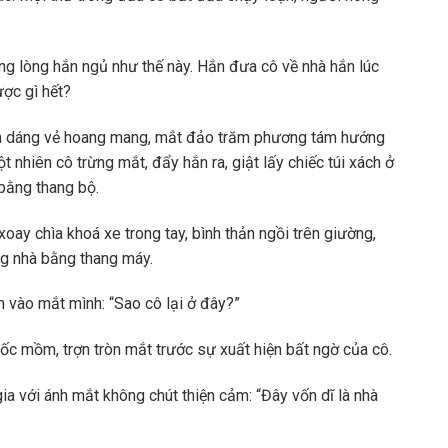
ng lòng hắn ngủ như thế này. Hắn đưa cô về nhà hắn lúc
ợc gì hết?
ìn dáng vẻ hoang mang, mắt đảo trăm phương tám hướng
ột nhiên cô trừng mắt, đẩy hắn ra, giật lấy chiếc túi xách ở
 bằng thang bộ.
ay chìa khoá xe trong tay, bình thản ngồi trên giường,
ng nhà bằng thang máy.
n vào mắt mình: “Sao cô lại ở đây?”
hốc mồm, trợn tròn mắt trước sự xuất hiện bất ngờ của cô.
gia với ánh mắt không chút thiện cảm: “Đây vốn dĩ là nhà