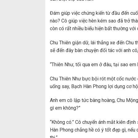
Đám giúp việc chứng kiến từ đầu đến cuố
nào? Cô giúp việc hèn kém sao đã trở thàn
còn có rất nhiều biểu hiện bất thường với
Chu Thiên giận dữ, lái thẳng xe đến Chu 
sẽ đến đây bàn chuyện đối tác với anh c
“Thiên Như, tối qua em ở đâu, tại sao em
Chu Thiên Như bực bội rót một cốc nước 
uống say, Bạch Hàn Phong lợi dụng cơ hội
Anh em cô lập tức bàng hoàng, Chu Mộng 
gì em không?”
“Không có.” Cô chuyển ánh mắt kiên định s
Hàn Phong chẳng hề có ý tốt đẹp gì, nếu c
thị.”