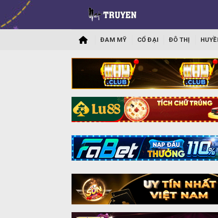
ĐAM MỸ
CỔ ĐẠI
ĐÔ THỊ
HUYỀ