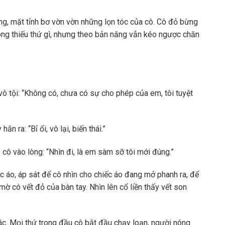
g, mặt tỉnh bơ vờn vờn những lọn tóc của cô. Cô đỏ bừng
ông thiếu thứ gì, nhưng theo bản năng vẫn kéo ngược chăn
ô tội: “Không có, chưa có sự cho phép của em, tôi tuyệt
n ra: “Bỉ ổi, vô lại, biến thái.”
 cô vào lòng: “Nhìn đi, là em sàm sỡ tôi mới đúng.”
úc áo, áp sát để cô nhìn cho chiếc áo đang mở phanh ra, để
mờ có vết đỏ của bàn tay. Nhìn lên cổ liền thấy vết son
ác. Mọi thứ trong đầu cô bắt đầu chạy loạn, người nóng