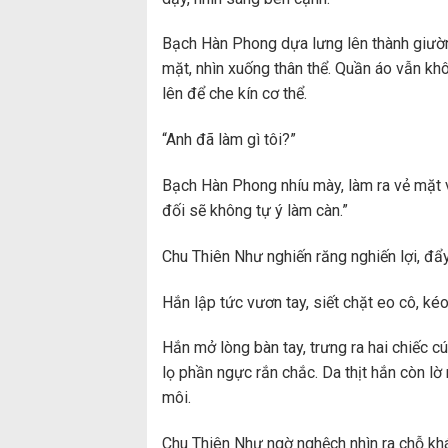
Bạch Hàn Phong dựa lưng lên thành giườn
mặt, nhìn xuống thân thể. Quần áo vẫn kh
lên để che kín cơ thể.
“Anh đã làm gì tôi?”
Bạch Hàn Phong nhíu mày, làm ra vẻ mặt v
đối sẽ không tự ý làm càn.”
Chu Thiên Như nghiến răng nghiến lợi, đẩy hắ
Hắn lập tức vươn tay, siết chặt eo cô, kéo
Hắn mở lòng bàn tay, trưng ra hai chiếc c
lọ phần ngực rắn chắc. Da thịt hắn còn lờ 
môi.
Chu Thiên Như ngờ nghệch nhìn ra chỗ kh