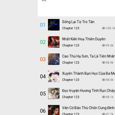
Sống Lại Từ Tro Tàn
01
Chapter 123
100.1k
Nhất Kiến Hoạ Thiên Duyên
02
Chapter 123
99.3k
Cao Thủ Hạ Sơn, Ta Là Tiên Nhâ
03
Chapter 123
98.9k
Xuyên Thành Bạn Học Của Ba M
04
Chapter 123
98.5k
05
Chapter 123
98.1k
Ván Cờ Báo Thù Chốn Cung Đình
06
Chapter 123
97.7k