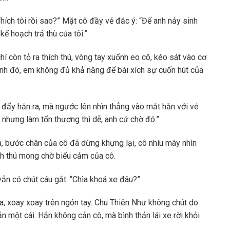
hích tôi rồi sao?” Mặt cô đầy vẻ đắc ý: “Để anh nảy sinh
kế hoạch trả thù của tôi.”
 còn tỏ ra thích thú, vòng tay xuốnh eo cô, kéo sát vào cơ
ĩnh đó, em không đủ khả năng để bài xích sự cuốn hút của
đẩy hắn ra, mà ngước lên nhìn thẳng vào mắt hắn với vẻ
 nhưng làm tổn thương thì dễ, anh cứ chờ đó.”
a, bước chân của cô đã dừng khựng lại, cô nhíu mày nhìn
h thú mong chờ biểu cảm của cô.
vẫn có chút cáu gắt: “Chìa khoá xe đâu?”
 ra, xoay xoay trên ngón tay. Chu Thiên Như không chút do
 một cái. Hắn không cản cô, mà bình thản lái xe rời khỏi