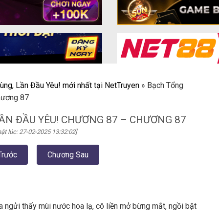
ùng, Lần Đầu Yêu! mới nhất tại NetTruyen
»
Bạch Tổng
hương 87
ẦN ĐẦU YÊU! CHƯƠNG 87 – CHƯƠNG 87
ật lúc: 27-02-2025 13:32:02]
Trước
Chương Sau
a ngửi thấy mùi nước hoa lạ, cô liền mở bừng mắt, ngồi bật