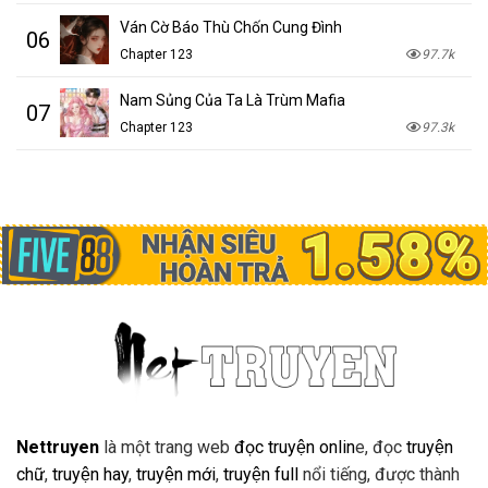
Ván Cờ Báo Thù Chốn Cung Đình
06
Chapter 123
97.7k
Nam Sủng Của Ta Là Trùm Mafia
07
Chapter 123
97.3k
Nettruyen
là một trang web
đọc truyện onlin
e, đọc
truyện
chữ
,
truyện hay
,
truyện mới
,
truyện full
nổi tiếng, được thành