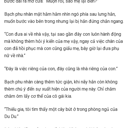
bước dài ra mở cửa: “Muộn rồi, sao mẹ lại đến?”
Bạch phu nhân mặt hằm hằm nhìn ngó phía sau lưng hắn,
muốn bước vào bên trong nhưng lại bị hắn đứng chắn ngang.
“Con đưa ai về nhà vậy, tại sao gần đây con luôn hành động
mà không thèm hỏi ý kiến của mẹ vậy, ngay cả việc chân của
con đã hồi phục mà con cũng giấu mẹ, bây giờ lại đưa phụ
nữ về nhà.”
“Đây là việc riêng của con, đây cũng là nhà riêng của con.”
Bạch phu nhân càng thêm tức giận, khi nãy hắn còn không
thèm chú ý đến sự xuất hiện của người mẹ này. Chỉ chăm
chăm ôm lấy cơ thể của cô gái kia.
“Thiếu gia, tôi tìm thấy một cây bút ở trong phòng ngủ của
Du Du.”