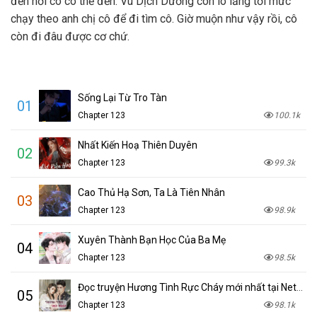
đến nơi cô có thể đến. Vu Dịch Dương còn lo lắng tới mức
chạy theo anh chị cô để đi tìm cô. Giờ muộn như vậy rồi, cô
còn đi đâu được cơ chứ.
Sống Lại Từ Tro Tàn
01
Chapter 123
100.1k
Nhất Kiến Hoạ Thiên Duyên
02
Chapter 123
99.3k
Cao Thủ Hạ Sơn, Ta Là Tiên Nhân
03
Chapter 123
98.9k
Xuyên Thành Bạn Học Của Ba Mẹ
04
Chapter 123
98.5k
Đọc truyện Hương Tình Rực Cháy mới nhất tại NetTruyen
05
Chapter 123
98.1k