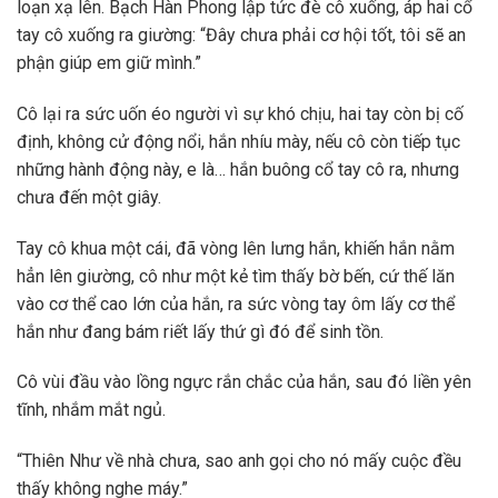
loạn xạ lên. Bạch Hàn Phong lập tức đè cô xuống, áp hai cổ
tay cô xuống ra giường: “Đây chưa phải cơ hội tốt, tôi sẽ an
phận giúp em giữ mình.”
Cô lại ra sức uốn éo người vì sự khó chịu, hai tay còn bị cố
định, không cử động nổi, hắn nhíu mày, nếu cô còn tiếp tục
những hành động này, e là… hắn buông cổ tay cô ra, nhưng
chưa đến một giây.
Tay cô khua một cái, đã vòng lên lưng hắn, khiến hắn nằm
hẳn lên giường, cô như một kẻ tìm thấy bờ bến, cứ thế lăn
vào cơ thể cao lớn của hắn, ra sức vòng tay ôm lấy cơ thể
hắn như đang bám riết lấy thứ gì đó để sinh tồn.
Cô vùi đầu vào lồng ngực rắn chắc của hắn, sau đó liền yên
tĩnh, nhắm mắt ngủ.
“Thiên Như về nhà chưa, sao anh gọi cho nó mấy cuộc đều
thấy không nghe máy.”