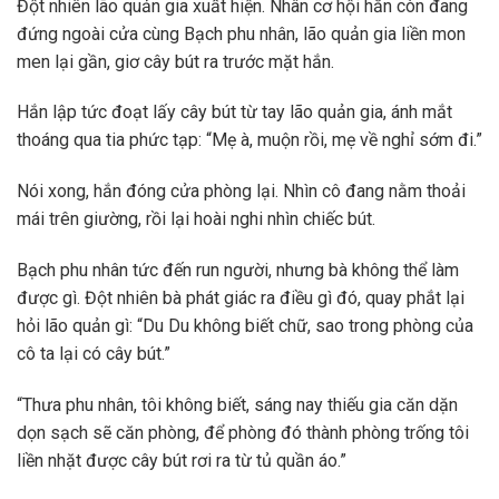
Đột nhiên lão quản gia xuất hiện. Nhân cơ hội hắn còn đang
đứng ngoài cửa cùng Bạch phu nhân, lão quản gia liền mon
men lại gần, giơ cây bút ra trước mặt hắn.
Hắn lập tức đoạt lấy cây bút từ tay lão quản gia, ánh mắt
thoáng qua tia phức tạp: “Mẹ à, muộn rồi, mẹ về nghỉ sớm đi.”
Nói xong, hắn đóng cửa phòng lại. Nhìn cô đang nằm thoải
mái trên giường, rồi lại hoài nghi nhìn chiếc bút.
Bạch phu nhân tức đến run người, nhưng bà không thể làm
được gì. Đột nhiên bà phát giác ra điều gì đó, quay phắt lại
hỏi lão quản gì: “Du Du không biết chữ, sao trong phòng của
cô ta lại có cây bút.”
“Thưa phu nhân, tôi không biết, sáng nay thiếu gia căn dặn
dọn sạch sẽ căn phòng, để phòng đó thành phòng trống tôi
liền nhặt được cây bút rơi ra từ tủ quần áo.”