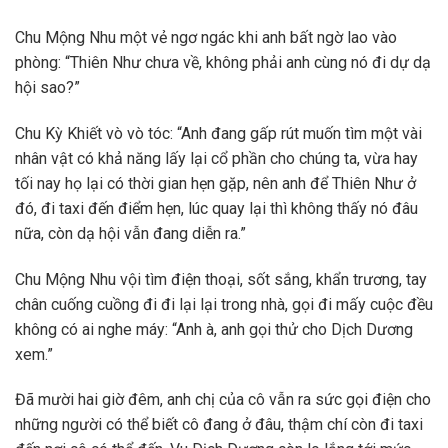
Chu Mộng Nhu một vẻ ngơ ngác khi anh bất ngờ lao vào
phòng: “Thiên Như chưa về, không phải anh cùng nó đi dự dạ
hội sao?”
Chu Kỳ Khiết vò vò tóc: “Anh đang gấp rút muốn tìm một vài
nhân vật có khả năng lấy lại cổ phần cho chúng ta, vừa hay
tối nay họ lại có thời gian hẹn gặp, nên anh để Thiên Như ở
đó, đi taxi đến điểm hẹn, lúc quay lại thì không thấy nó đâu
nữa, còn dạ hội vẫn đang diễn ra.”
Chu Mộng Nhu vội tìm điện thoại, sốt sắng, khẩn trương, tay
chân cuống cuồng đi đi lại lại trong nhà, gọi đi mấy cuộc đều
không có ai nghe máy: “Anh à, anh gọi thử cho Dịch Dương
xem.”
Đã mười hai giờ đêm, anh chị của cô vẫn ra sức gọi điện cho
những người có thể biết cô đang ở đâu, thậm chí còn đi taxi