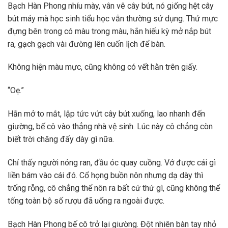
Bạch Hàn Phong nhíu mày, vân vê cây bút, nó giống hệt cây
bút máy mà học sinh tiểu học vẫn thường sử dụng. Thứ mực
đựng bên trong có màu trong màu, hắn hiếu kỳ mở nắp bút
ra, gạch gạch vài đường lên cuốn lịch để bàn.
Không hiện màu mực, cũng không có vết hằn trên giấy.
“Oẹ.”
Hắn mở to mắt, lập tức vứt cây bút xuống, lao nhanh đến
giường, bế cô vào thẳng nhà vệ sinh. Lúc này cô chẳng còn
biết trời chăng đấy dày gì nữa.
Chỉ thấy người nóng ran, đầu óc quay cuồng. Vớ được cái gì
liền bám vào cái đó. Cổ họng buồn nôn nhưng dạ dày thì
trống rỗng, cô chẳng thể nôn ra bất cứ thứ gì, cũng không thể
tống toàn bộ số rượu đã uống ra ngoài được.
Bạch Hàn Phong bế cô trở lại giường. Đột nhiên bàn tay nhỏ