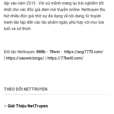
lập vào năm 2013 . Với sứ mệnh mang lại trải nghiệm tốt
nhất cho các độc giả đam mê truyện online. Nettruyen thu
hút nhiều độc giả nhờ sự đa dạng về nội dung, từ truyện
tranh dài tập đến các tác phẩm ngắn, phù hợp với mọi lứa
tuổi và sở thích.
Đối tác Nettruyen:
888b
-
78win
-
https://aog7770.com/
|
https://saowin.bingo/
|
https://77bet0.com/
THEO DÕI NETTRUYEN
⭐️
Giới Thiệu NetTruyen