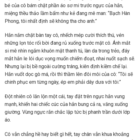
bé của cô bám chặt phần áo sơ mi trước ngực của hắn,
miệng thều thảo lầm bẩm như kẻ đang mê man: “Bạch Hàn
Phong, tôi nhất định sẽ không tha cho anh.”
Hắn nắm chặt bàn tay cô, nhếch mép cười thích thú, vén
những lọn tóc rối bời đang rủ xuống trước mặt cô. Ánh mắt
si mê nhìn ngắm khuôn mặt thanh tú, làn da trong trẻo, đáy
mắt hắn le lói dục vọng muốn chiếm đoạt, nhai nuốt sạch sẽ.
Nhưng lại bị bề ngoài cường tráng, kiên định kiềm chế lại.
Hắn vuốt dọc gò má, rồi thì thầm lên đôi môi của cô: “Tôi sẽ
chinh phục em từng ngày, ép em phải dây dưa với tôi.”
Đột nhiên cô lăn lộn một cái, tay đặt trên ngực hắn vung
mạnh, khiến hai chiếc cúc của hắn bung cả ra, văng xuống
giường. Vùng ngực rắn chắc lập tức bị phanh trần dưới lớp
áo.
Cô vẫn chẳng hề hay biết gì hết, tay chân vẫn khua khoắng