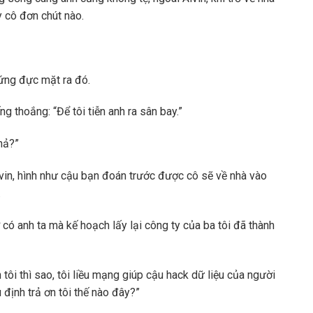
 cô đơn chút nào.
đứng đực mặt ra đó.
ng thoắng: “Để tôi tiễn anh ra sân bay.”
 hả?”
vin, hình như cậu bạn đoán trước được cô sẽ về nhà vào
.
ờ có anh ta mà kế hoạch lấy lại công ty của ba tôi đã thành
n tôi thì sao, tôi liều mạng giúp cậu hack dữ liệu của người
 định trả ơn tôi thế nào đây?”