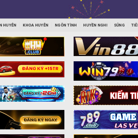
N HUYỄN
KHOA HUYỄN
NGÔN TÌNH
HUYỀN NGHI
SỦNG
TIÊ