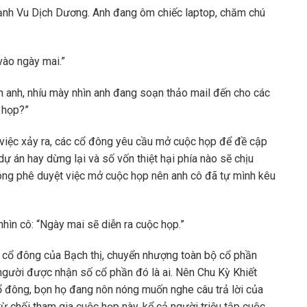
cạnh Vu Dịch Dương. Anh đang ôm chiếc laptop, chăm chú
vào ngày mai.”
ần anh, nhíu mày nhìn anh đang soạn thảo mail đến cho các
c họp?”
ụ việc xảy ra, các cổ đông yêu cầu mở cuộc họp để đề cập
ự án hay dừng lại và số vốn thiệt hại phía nào sẽ chịu
hông phê duyệt việc mở cuộc họp nên anh cô đã tự mình kêu
nhìn cô: “Ngày mai sẽ diễn ra cuộc họp.”
rí cổ đông của Bạch thị, chuyển nhượng toàn bộ cổ phần
 người được nhận số cổ phần đó là ai. Nên Chu Kỳ Khiết
 đông, bọn họ đang nôn nóng muốn nghe câu trả lời của
ừ chối tham gia cuộc họp này, kể cả người triệu tập cuộc