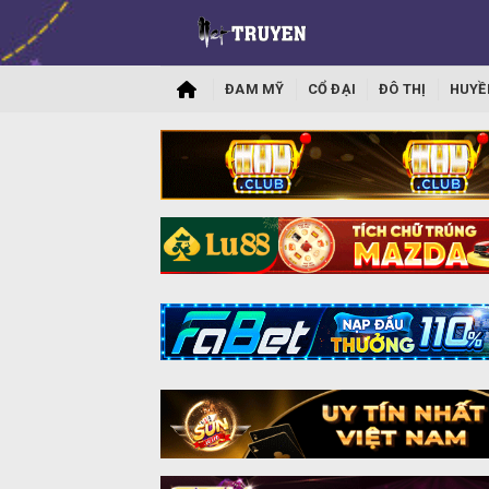
ĐAM MỸ
CỔ ĐẠI
ĐÔ THỊ
HUYỀ