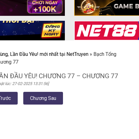
ùng, Lần Đầu Yêu! mới nhất tại NetTruyen
»
Bạch Tổng
hương 77
ẦN ĐẦU YÊU! CHƯƠNG 77 – CHƯƠNG 77
ật lúc: 27-02-2025 13:31:56]
Trước
Chương Sau