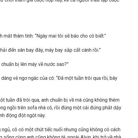
h mắt thâm tình: “Ngày mai tôi sẽ báo cho cô biết.”
 phải đến sân bay đây, máy bay sắp cất cánh rồi.”
h chuẩn bị lên máy về nước sao?”
dáng vẻ ngơ ngác của cô: “Đã một tuần trôi qua rồi, bây
một tuần đã trôi qua, anh chuẩn bị về mà cũng không thèm
ong ngồi trên sofa nhà cô, rồi đùng một cái đứng phắt dậy
ành động đột ngột này.
ng ngủ, cô có một chút tiếc nuối nhưng cũng không có cách
 sống cùng anh cũng không tệ, ngoài Alvin, khi trở về nhà