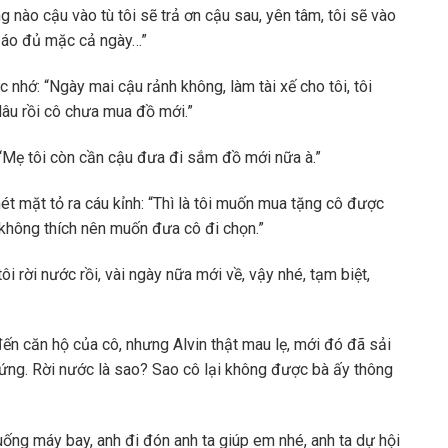
 nào cậu vào tù tôi sẽ trả ơn cậu sau, yên tâm, tôi sẽ vào
 áo đủ mặc cả ngày…”
 nhớ: “Ngày mai cậu rảnh không, làm tài xế cho tôi, tôi
lâu rồi cô chưa mua đồ mới.”
 “Mẹ tôi còn cần cậu đưa đi sắm đồ mới nữa à.”
ét mặt tỏ ra cáu kỉnh: “Thì là tôi muốn mua tặng cô được
không thích nên muốn đưa cô đi chọn.”
i rời nước rồi, vài ngày nữa mới về, vậy nhé, tạm biệt,
 đến căn hộ của cô, nhưng Alvin thật mau lẹ, mới đó đã sải
ứng. Rời nước là sao? Sao cô lại không được bà ấy thông
ống máy bay, anh đi đón anh ta giúp em nhé, anh ta dự hội