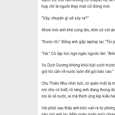
họp chỉ là người thay mặt cổ đông mới.
“Vậy, chuyện gì sẽ xảy ra?”
Khoé môi anh khẽ cong lên, nhìn cô với án
“Được rồi.” Bỗng anh gấp laptop lại: “Tôi
“Hả.” Cô lập tức ngơ ngác ngước lên: “An
Vu Dịch Dương không khỏi bật cười trước 
giờ tôi cần về nước luôn để gửi báo cáo.”
Chu Thiên Như nhìn lịch, cô quên mất là 
nói cho cô biết, rõ ràng anh đang thong d
nói là về nước, ai mà thích ứng kịp kiểu h
Vài phút sau thấy anh kéo vali ra từ phò
nào giữ anh lại. Mấy ngày ngắn ngủi chung