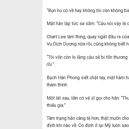
“Bọn họ có về hay không tôi còn không biế
Mặt hắn lập tức sa sầm: “Cậu nói vậy là c
Chart Lee làm thing, quay ngắt đầu ra cử
Vu Dịch Dương nữa rồi, cũng không biết 
“Tôi vốn còn lo lắng cậu sẽ bị tổn thương 
rồi.”
Bạch Hàn Phong siết chặt tay, mặt hằm h
thám thính.
Một lát sau, liền có vệ sĩ gọi cho hắn: “T
thiếu gia.”
Tâm trạng hắn càng tệ hơn, thật muốn ch
định khi nào về. Cô định ở lại Mỹ luôn 