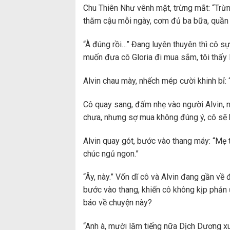
Chu Thiên Như vênh mặt, trừng mắt: “Trừng
thăm cậu mỗi ngày, cơm đủ ba bữa, quần
“À đúng rồi…” Đang luyên thuyên thì cô sực
muốn đưa cô Gloria đi mua sắm, tôi thấy 
Alvin chau mày, nhếch mép cười khinh bỉ:
Cô quay sang, đấm nhẹ vào người Alvin, n
chưa, nhưng sợ mua không đúng ý, cô sẽ 
Alvin quay gót, bước vào thang máy: “Mẹ tô
chúc ngủ ngon.”
“Ây, này.” Vốn dĩ cô và Alvin đang gần về
bước vào thang, khiến cô không kịp phản 
báo về chuyện này?
“Anh à, mười lăm tiếng nữa Dịch Dương xu