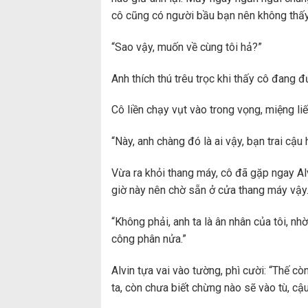
cô cũng có người bầu bạn nên không thấy
“Sao vậy, muốn về cùng tôi hả?”
Anh thích thú trêu trọc khi thấy cô đang 
Cô liền chạy vụt vào trong vọng, miệng liế
“Này, anh chàng đó là ai vậy, bạn trai cậu
Vừa ra khỏi thang máy, cô đã gặp ngay Al
giờ này nên chờ sẵn ở cửa thang máy vậy
“Không phải, anh ta là ân nhân của tôi, nh
công phân nửa.”
Alvin tựa vai vào tường, phì cười: “Thế cò
ta, còn chưa biết chừng nào sẽ vào tù, cậu