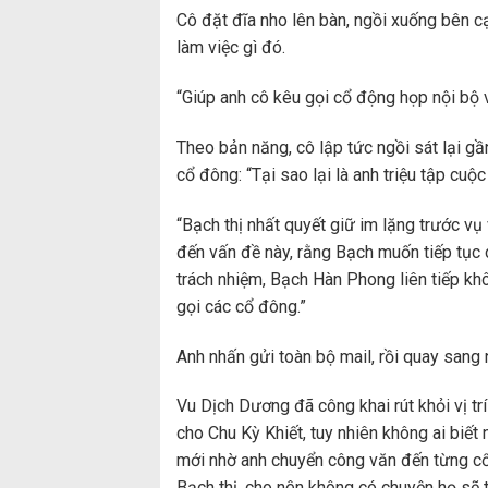
Cô đặt đĩa nho lên bàn, ngồi xuống bên 
làm việc gì đó.
“Giúp anh cô kêu gọi cổ động họp nội bộ 
Theo bản năng, cô lập tức ngồi sát lại g
cổ đông: “Tại sao lại là anh triệu tập cuộ
“Bạch thị nhất quyết giữ im lặng trước v
đến vấn đề này, rằng Bạch muốn tiếp tục d
trách nhiệm, Bạch Hàn Phong liên tiếp k
gọi các cổ đông.”
Anh nhấn gửi toàn bộ mail, rồi quay sang 
Vu Dịch Dương đã công khai rút khỏi vị t
cho Chu Kỳ Khiết, tuy nhiên không ai biết
mới nhờ anh chuyển công văn đến từng cổ
Bạch thị, cho nên không có chuyện họ sẽ t