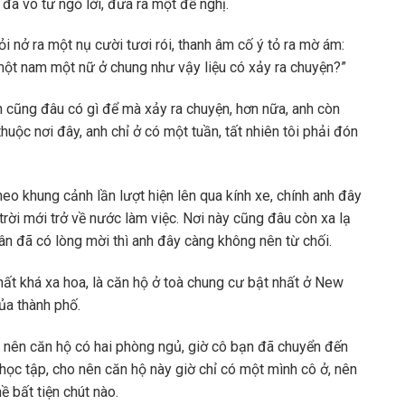
 đã vô tư ngỏ lời, đưa ra một đề nghị.
 nở ra một nụ cười tươi rói, thanh âm cố ý tỏ ra mờ ám:
một nam một nữ ở chung như vậy liệu có xảy ra chuyện?”
h cũng đâu có gì để mà xảy ra chuyện, hơn nữa, anh còn
 thuộc nơi đây, anh chỉ ở có một tuần, tất nhiên tôi phải đón
o khung cảnh lần lượt hiện lên qua kính xe, chính anh đây
ời mới trở về nước làm việc. Nơi này cũng đâu còn xa lạ
n đã có lòng mời thì anh đây càng không nên từ chối.
hất khá xa hoa, là căn hộ ở toà chung cư bật nhất ở New
ủa thành phố.
, nên căn hộ có hai phòng ngủ, giờ cô bạn đã chuyển đến
học tập, cho nên căn hộ này giờ chỉ có một mình cô ở, nên
 bất tiện chút nào.