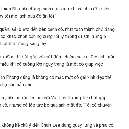
Thiên Như liền đứng cạnh cửa kính, chỉ về phía đối diện:
ay tôi mời anh qua đó ăn tối.”
 quần, sải bước đến bên cạnh cô, nhìn toàn thành phố đang
 có khác, chọn căn hộ cũng rất lý tưởng đi. Chỉ đứng ở
nh phố từ đông sang tây.
ìn xuống đã bắt gặp vẻ mặt đăm chiêu của cô. Giờ anh mới
miều khi cô xuống lớp nguỵ trang là một cô giúp việc.
Hàn Phong đúng là không có mắt, một cô gái xinh đẹp thế
u hạ cho hắn sao.
làm, liền ngước lên nói với Vu Dịch Dương, liền bắt gặp
 cô, nhưng cô lập tức bỏ qua ánh mắt đó: “Tôi có chuyện
i, không hề chú ý đến Chart Lee đang quay lưng về phía cô,