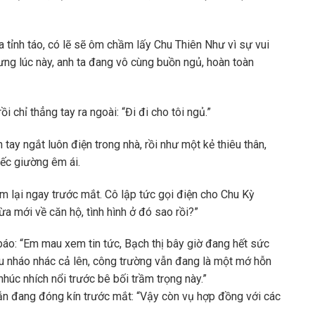
 tỉnh táo, có lẽ sẽ ôm chầm lấy Chu Thiên Như vì sự vui
ng lúc này, anh ta đang vô cùng buồn ngủ, hoàn toàn
i chỉ thẳng tay ra ngoài: “Đi đi cho tôi ngủ.”
n tay ngắt luôn điện trong nhà, rồi như một kẻ thiêu thân,
ếc giường êm ái.
 lại ngay trước mắt. Cô lập tức gọi điện cho Chu Kỳ
ừa mới về căn hộ, tình hình ở đó sao rồi?”
áo: “Em mau xem tin tức, Bạch thị bây giờ đang hết sức
u nháo nhác cả lên, công trường vẫn đang là một mớ hỗn
húc nhích nổi trước bê bối trầm trọng này.”
ẫn đang đóng kín trước mắt: “Vậy còn vụ hợp đồng với các