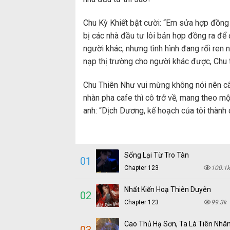
Chu Kỳ Khiết bật cười: “Em sửa hợp đồng 
bị các nhà đầu tư lôi bản hợp đồng ra để 
người khác, nhưng tình hình đang rối ren
nạp thị trường cho người khác được, Chu t
Chu Thiên Như vui mừng không nói nên c
nhàn pha cafe thì cô trở về, mang theo mộ
anh: “Dịch Dương, kế hoạch của tôi thành c
Sống Lại Từ Tro Tàn
01
Chapter 123
100.1k
Nhất Kiến Hoạ Thiên Duyên
02
Chapter 123
99.3k
Cao Thủ Hạ Sơn, Ta Là Tiên Nhâ
03