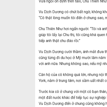
Vừa ngồi ổn định trên taxi, Chu Thiên Như
Vu Dịch Dương có chút bất ngờ, không khỏi
“Cô thật lòng muốn tôi đến ở chung sao, 
Chu Thiên Như hơi ngẩn người: “Tôi và an
giúp tôi lấy lại Chu thị, tôi cũng khá quen
tiếp anh thật chu đáo rồi.”
Vu Dịch Dương cười thầm, ánh mắt đưa the
cũng từng đi du học ở Mỹ mười lăm năm tr
với anh nữa. Nhưng không sao, nếu mỹ nhâ
Căn hộ của cô không quá lớn, nhưng nội t
York, nằm ở trung tâm, nơi sầm uất nhất c
Trước kia cô ở chung với một cô bạn thân
một đất nước khác để tiếp tục sự nghiệp 
Vu Dịch Dương đến ở chung cũng không hề