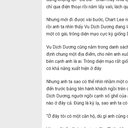
chỉ qua điện thoại rồi nắm lấy vali, lách 
Nhưng mới đi được vài bước, Chart Lee nh
rồi anh ta nhìn thấy Vu Dịch Dương đang
một cô gái, trông diện mạo cực kỳ giống 
Vu Dịch Dương cũng nằm trong danh sách c
định chung một địa điểm, cho nên anh xuất
bên cạnh anh là ai. Trông diện mạo rất gi
có khả năng xuất hiện ở đây.
Nhưng anh ta sao có thể nhìn nhầm một cô
đến trước bảng tên hành khách ngồi trên c
Dịch Dương, người ngồi cạnh số ghế của 
nào ở đây cả. Đúng là kỳ lạ, sao anh ta c
“Ở đây tôi có một căn hộ, dù gì anh cũng c