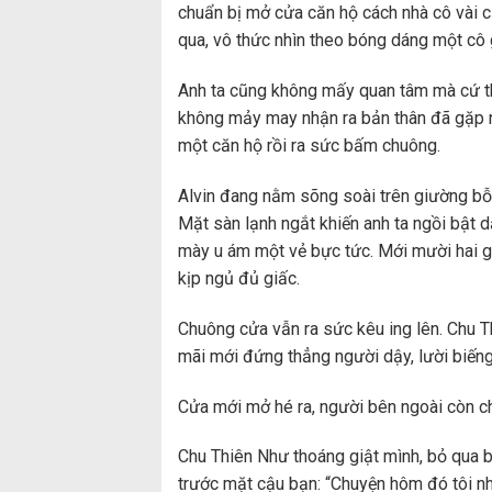
chuẩn bị mở cửa căn hộ cách nhà cô vài c
qua, vô thức nhìn theo bóng dáng một cô g
Anh ta cũng không mấy quan tâm mà cứ th
không mảy may nhận ra bản thân đã gặp ng
một căn hộ rồi ra sức bấm chuông.
Alvin đang nằm sõng soài trên giường bỗn
Mặt sàn lạnh ngắt khiến anh ta ngồi bật 
mày u ám một vẻ bực tức. Mới mười hai gi
kịp ngủ đủ giấc.
Chuông cửa vẫn ra sức kêu ing lên. Chu Th
mãi mới đứng thẳng người dậy, lười biếng 
Cửa mới mở hé ra, người bên ngoài còn chư
Chu Thiên Như thoáng giật mình, bỏ qua b
trước mặt cậu bạn: “Chuyện hôm đó tôi nh