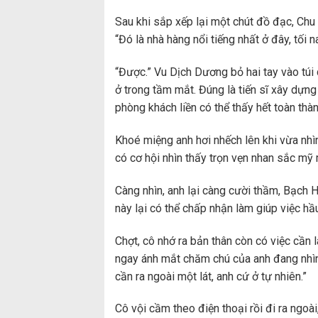
Sau khi sắp xếp lại một chút đồ đạc, Chu 
“Đó là nhà hàng nổi tiếng nhất ở đây, tối n
“Được.” Vu Dịch Dương bỏ hai tay vào túi
ở trong tầm mắt. Đúng là tiến sĩ xây dựng
phòng khách liền có thể thấy hết toàn thà
Khoé miệng anh hơi nhếch lên khi vừa nh
có cơ hội nhìn thấy trọn vẹn nhan sắc mỹ 
Càng nhìn, anh lại càng cười thầm, Bạch 
này lại có thể chấp nhận làm giúp việc hầ
Chợt, cô nhớ ra bản thân còn có việc cần 
ngay ánh mắt chăm chú của anh đang nhìn
cần ra ngoài một lát, anh cứ ở tự nhiên.”
Cô vội cầm theo điện thoại rồi đi ra ngoà