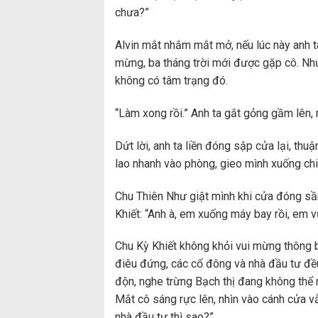
chưa?”
Alvin mắt nhắm mắt mở, nếu lúc này anh ta
mừng, ba tháng trời mới được gặp cô. Như
không có tâm trạng đó.
“Làm xong rồi.” Anh ta gắt gỏng gầm lên, rồ
Dứt lời, anh ta liền đóng sập cửa lại, thuậ
lao nhanh vào phòng, gieo mình xuống chi
Chu Thiên Như giật mình khi cửa đóng sầm
Khiết: “Anh à, em xuống máy bay rồi, em v
Chu Kỳ Khiết không khỏi vui mừng thông b
điêu đứng, các cổ đông và nhà đầu tư đề
độn, nghe trừng Bạch thị đang không thể n
Mắt cô sáng rực lên, nhìn vào cánh cửa v
nhà đầu tư thì sao?”