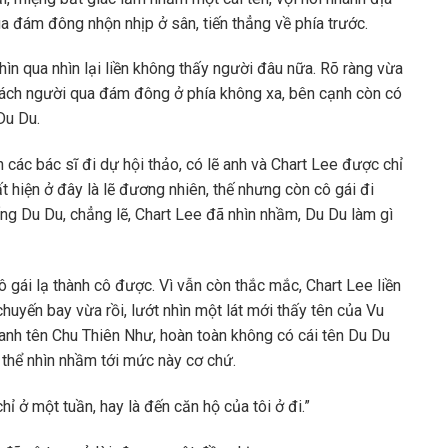
qua đám đông nhộn nhịp ở sân, tiến thẳng về phía trước.
ìn qua nhìn lại liền không thấy người đâu nữa. Rõ ràng vừa
 lách người qua đám đông ở phía không xa, bên cạnh còn có
Du Du.
ác bác sĩ đi dự hội thảo, có lẽ anh và Chart Lee được chỉ
 hiện ở đây là lẽ đương nhiên, thế nhưng còn cô gái đi
ống Du Du, chẳng lẽ, Chart Lee đã nhìn nhầm, Du Du làm gì
 gái lạ thành cô được. Vì vẫn còn thắc mắc, Chart Lee liền
huyến bay vừa rồi, lướt nhìn một lát mới thấy tên của Vu
anh tên Chu Thiên Như, hoàn toàn không có cái tên Du Du
ó thể nhìn nhầm tới mức này cơ chứ.
hỉ ở một tuần, hay là đến căn hộ của tôi ở đi.”