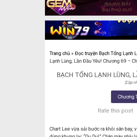
Trang chủ
»
Đọc truyện Bạch Tổng Lạnh L
Lạnh Lùng, Lần Đầu Yêu! Chương 69 – C
BẠCH TỔNG LẠNH LÙNG, L
[Cập nh
Chương 
Rate this post
Chart Lee vừa sải bước ra khỏi sân bay, 
dừng khựng lại: “Du Du!” Chân mày nhíu lạ