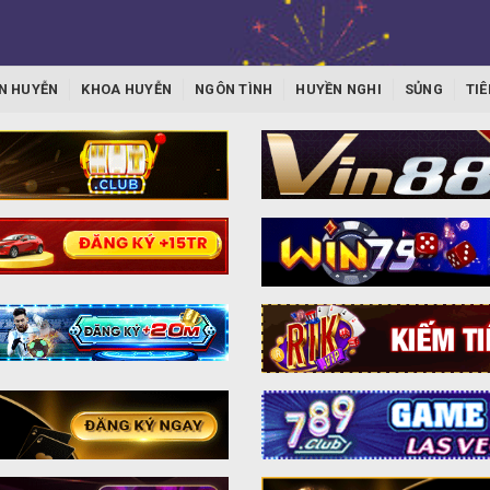
N HUYỄN
KHOA HUYỄN
NGÔN TÌNH
HUYỀN NGHI
SỦNG
TIÊ