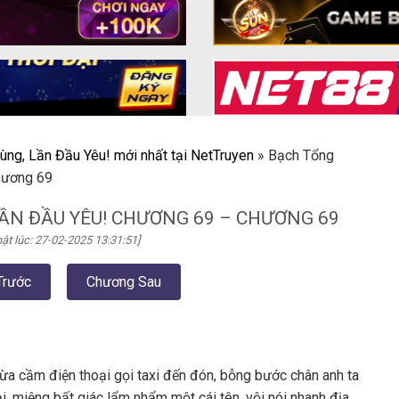
ùng, Lần Đầu Yêu! mới nhất tại NetTruyen
»
Bạch Tổng
hương 69
ẦN ĐẦU YÊU! CHƯƠNG 69 – CHƯƠNG 69
ật lúc: 27-02-2025 13:31:51]
Trước
Chương Sau
vừa cầm điện thoại gọi taxi đến đón, bỗng bước chân anh ta
i, miệng bất giác lẩm nhẩm một cái tên, vội nói nhanh địa