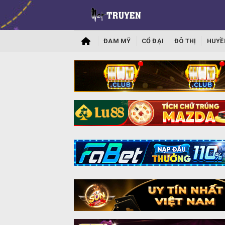
ĐAM MỸ
CỔ ĐẠI
ĐÔ THỊ
HUYỀ