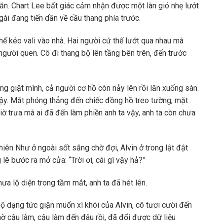
ăn. Chart Lee bất giác cảm nhận được một làn gió nhẹ lướt
ái đang tiến dần về cầu thang phía trước.
ế kéo vali vào nhà. Hai người cứ thế lướt qua nhau mà
ười quen. Cô đi thang bộ lên tầng bên trên, đến trước
g giật mình, cả người cơ hồ còn nảy lên rồi lăn xuống sàn.
dậy. Mắt phóng thẳng đến chiếc đồng hồ treo tường, mặt
ờ trưa mà ai đã đến làm phiền anh ta vậy, anh ta còn chưa
iên Như ở ngoài sốt sắng chờ đợi, Alvin ở trong lật đật
lê bước ra mở cửa: “Trời ơi, cái gì vậy hả?”
a lộ diện trong tầm mắt, anh ta đã hét lên.
ộ dạng tức giận muốn xì khói của Alvin, cô tươi cười đến
ờ cậu làm, cậu làm đến đâu rồi, đã đổi được dữ liệu