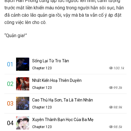
Bạch Hàn Phong cũng lập tức ngước lên nhìn, cảnh tượng
trước mắt liền khiến máu nóng trong người hắn sôi sục, hắn
đã cảnh cáo lão quản gia rồi, vậy mà bà ta vẫn cố ý áp đặt
công việc lên cho cô.
“Quản gia!”
Sống Lại Từ Tro Tàn
01
Chapter 123
100.1k
Nhất Kiến Hoạ Thiên Duyên
02
Chapter 123
99.3k
Cao Thủ Hạ Sơn, Ta Là Tiên Nhân
03
Chapter 123
98.9k
Xuyên Thành Bạn Học Của Ba Mẹ
04
Chapter 123
98.5k