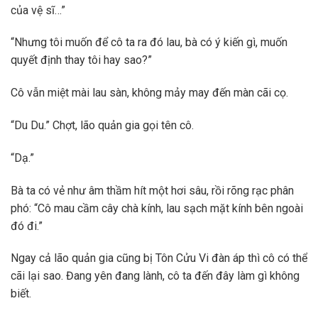
của vệ sĩ…”
“Nhưng tôi muốn để cô ta ra đó lau, bà có ý kiến gì, muốn
quyết định thay tôi hay sao?”
Cô vẫn miệt mài lau sàn, không mảy may đến màn cãi cọ.
“Du Du.” Chợt, lão quản gia gọi tên cô.
“Dạ.”
Bà ta có vẻ như âm thầm hít một hơi sâu, rồi rõng rạc phân
phó: “Cô mau cầm cây chà kính, lau sạch mặt kính bên ngoài
đó đi.”
Ngay cả lão quản gia cũng bị Tôn Cửu Vi đàn áp thì cô có thể
cãi lại sao. Đang yên đang lành, cô ta đến đây làm gì không
biết.