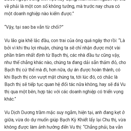
về phải là một con số không tưởng, mà trước nay chưa có
một doanh nghiệp nào kiếm được.”
“Vậy, tại sao ba vẫn từ chối?”
Vu lão gia khẽ lắc đầu, con trai của ông quá ngây thơ rồi: “Là
bởi vì khi thu lợi nhuận, chúng ta sẽ chỉ nhận được một vài
phần trăm nhất định từ Bạch thị, các nhà đầu tư cũng vậy,
như thế chẳng khác nào, chúng ta đang dải sẵn thảm đỏ, cho
Bạch thị cứ thế mà đi, hơn nữa, dự án được hoàn thành, có
khi Bạch thị còn vượt mặt chúng ta, tới lúc đó, có chắc là
Bạch thị sẽ tiếp tục quan hệ đối tác nữa không, hay sẽ đá Vu
thị qua một bên, hợp tác với các doanh nghiệp có triển vọng
khác.”
Vu Dịch Dương trầm mặc suy ngẫm, hiện tại, anh đang kẹt ở
giữa, vừa do dự muốn giúp Bạch Kỳ Khiết lấy lại Chu thị, vừa
không được làm ảnh hưởng đến Vu thị: “Chẳng phải, ba vẫn