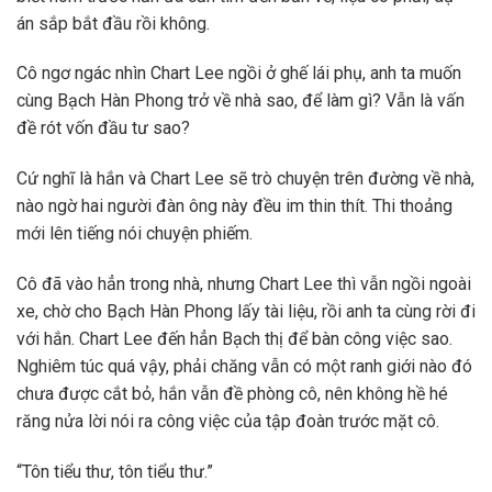
án sắp bắt đầu rồi không.
Cô ngơ ngác nhìn Chart Lee ngồi ở ghế lái phụ, anh ta muốn
cùng Bạch Hàn Phong trở về nhà sao, để làm gì? Vẫn là vấn
đề rót vốn đầu tư sao?
Cứ nghĩ là hắn và Chart Lee sẽ trò chuyện trên đường về nhà,
nào ngờ hai người đàn ông này đều im thin thít. Thi thoảng
mới lên tiếng nói chuyện phiếm.
Cô đã vào hẳn trong nhà, nhưng Chart Lee thì vẫn ngồi ngoài
xe, chờ cho Bạch Hàn Phong lấy tài liệu, rồi anh ta cùng rời đi
với hắn. Chart Lee đến hẳn Bạch thị để bàn công việc sao.
Nghiêm túc quá vậy, phải chăng vẫn có một ranh giới nào đó
chưa được cắt bỏ, hắn vẫn đề phòng cô, nên không hề hé
răng nửa lời nói ra công việc của tập đoàn trước mặt cô.
“Tôn tiểu thư, tôn tiểu thư.”