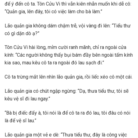
để ý đến cô ta. Tôn Cửu Vi thì vẫn kiên nhẫn muốn khi dễ cô:
“Quản gia, lên đây, tôi có việc làm cho bà làm.”
Lão quản gia không dám chậm trễ, vội vàng đi lên: “Tiểu thư
có gì dặn dò ạ?”
Tôn Cửu Vi hài lòng, mỉm cười ranh mãnh, chỉ ra ngoài cửa
kính: “Các người không thấy bụi bám đầy bên ngoài tấm kính
kia sao, mau kêu cô ta ra ngoài đó lau sạch đi.”
Cô ta trừng mắt lên nhìn lão quản gia, rồi liếc xéo cô một cái.
Lão quản gia có chút ngập ngừng: “Dạ, thưa tiểu thư, tôi sẽ
kêu vệ sĩ đi lau ngay.”
“Bà bị điếc đấy à, tôi nói là để cô ta ra đó lau, tôi đâu có nói
là để vệ sĩ lau.”
Lão quản gia một vẻ e dè: “Thưa tiểu thư, đây là công việc