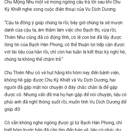
Chu Mộng Nhu một vẻ mong ngóng câu trả lời sau khi Chu
Kỳ Khiết nghe xong cuộc điện thoại của Vu Dịch Dương.
“Cậu ta đồng ý giúp chúng ta rồi, bây giờ chúng ta sẽ mượn
danh của cậu ta, âm thầm làm việc cho Bạch thị, vừa rồi,
Thiên Như cũng đã có động tĩnh, có lẽ con bé đã lấy được
lòng tin của Bạch Hàn Phong, có thể thuận lợi tiếp cận được
với tài liệu của hắn rồi, chỉ còn hai tuần là kết thúc kỳ nghỉ hè,
chúng ta không thể chậm trễ.”
Chu Thiên Như có vẻ hụt hẫng khi hôm nay đến bệnh viện,
không hề gặp được Chu Kỳ Khiết và Vu Dịch Dương, hai
người đã gặp mặt nói chuyện ở đây chắc chắn là để gặp
được cô. Nhưng vấn đề mà họ hẹn gặp để nói chuyện, liệu có
phải anh đã nghĩ thông suốt rồi, muốn tình Vu Dịch Dương để
giúp đỡ.
Cô vẫn không nghe ngóng được gì từ Bạch Hàn Phong, chỉ
biết hôm trước hắn đã cần tìm đến bản vẽ, liệu có phải, dự