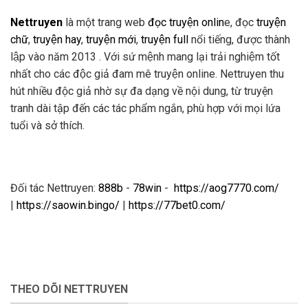
Nettruyen
là một trang web
đọc truyện onlin
e, đọc
truyện
chữ
,
truyện hay
,
truyện mới
,
truyện full
nổi tiếng, được thành
lập vào năm 2013 . Với sứ mệnh mang lại trải nghiệm tốt
nhất cho các độc giả đam mê truyện online. Nettruyen thu
hút nhiều độc giả nhờ sự đa dạng về nội dung, từ truyện
tranh dài tập đến các tác phẩm ngắn, phù hợp với mọi lứa
tuổi và sở thích.
Đối tác Nettruyen:
888b
-
78win
-
https://aog7770.com/
|
https://saowin.bingo/
|
https://77bet0.com/
THEO DÕI NETTRUYEN