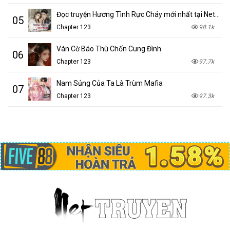
Đọc truyện Hương Tình Rực Cháy mới nhất tại NetTruyen
05
Chapter 123
98.1k
Ván Cờ Báo Thù Chốn Cung Đình
06
Chapter 123
97.7k
Nam Sủng Của Ta Là Trùm Mafia
07
Chapter 123
97.3k