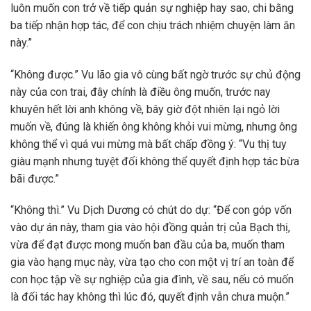
luôn muốn con trở về tiếp quản sự nghiệp hay sao, chi bằng
ba tiếp nhận hợp tác, để con chịu trách nhiệm chuyện làm ăn
này.”
“Không được.” Vu lão gia vô cùng bất ngờ trước sự chủ động
này của con trai, đây chính là điều ông muốn, trước nay
khuyên hết lời anh không về, bây giờ đột nhiên lại ngỏ lời
muốn về, đúng là khiến ông không khỏi vui mừng, nhưng ông
không thể vì quá vui mừng mà bất chấp đồng ý: “Vu thị tuy
giàu mạnh nhưng tuyệt đối không thể quyết định hợp tác bừa
bãi được.”
“Không thì.” Vu Dịch Dương có chút do dự: “Để con góp vốn
vào dự án này, tham gia vào hội đồng quản trị của Bạch thị,
vừa để đạt được mong muốn ban đầu của ba, muốn tham
gia vào hạng mục này, vừa tạo cho con một vị trí an toàn để
con học tập về sự nghiệp của gia đình, về sau, nếu có muốn
là đối tác hay không thì lúc đó, quyết định vẫn chưa muộn.”