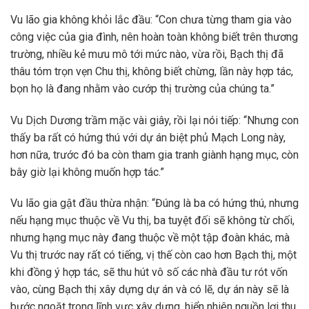
Vu lão gia không khỏi lắc đầu: “Con chưa từng tham gia vào
công việc của gia đình, nên hoàn toàn không biết trên thương
trường, nhiều kẻ mưu mô tới mức nào, vừa rồi, Bạch thị đã
thâu tóm trọn vẹn Chu thị, không biết chừng, lần này hợp tác,
bọn họ là đang nhằm vào cướp thị trường của chúng ta.”
Vu Dịch Dương trầm mặc vài giây, rồi lại nói tiếp: “Nhưng con
thấy ba rất có hứng thú với dự án biệt phủ Mạch Long này,
hơn nữa, trước đó ba còn tham gia tranh giành hạng mục, còn
bây giờ lại không muốn hợp tác.”
Vu lão gia gật đầu thừa nhận: “Đúng là ba có hứng thú, nhưng
nếu hạng mục thuộc về Vu thị, ba tuyệt đối sẽ không từ chối,
nhưng hạng mục này đang thuộc về một tập đoàn khác, mà
Vu thị trước nay rất có tiếng, vị thế còn cao hơn Bạch thị, một
khi đồng ý hợp tác, sẽ thu hút vô số các nhà đầu tư rót vốn
vào, cùng Bạch thị xây dựng dự án và có lẽ, dự án này sẽ là
bước ngoặt trong lĩnh vực xây dựng, hiển nhiên nguồn lợi thu