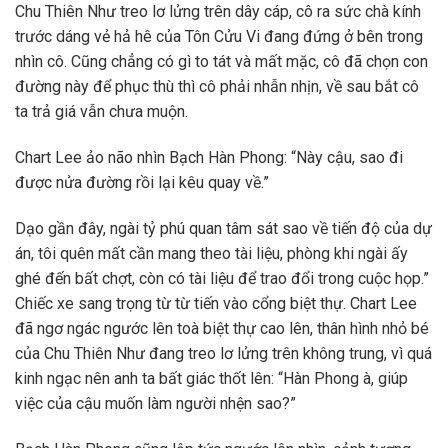
Chu Thiên Như treo lơ lửng trên dây cáp, cô ra sức chà kính
trước dáng vẻ hả hê của Tôn Cửu Vi đang đứng ở bên trong
nhìn cô. Cũng chẳng có gì to tát và mất mặc, cô đã chọn con
đường này để phục thù thì cô phải nhẫn nhịn, về sau bắt cô
ta trả giá vẫn chưa muộn.
Chart Lee ảo não nhìn Bạch Hàn Phong: “Này cậu, sao đi
được nửa đường rồi lại kêu quay về.”
Dạo gần đây, ngài tỷ phú quan tâm sát sao về tiến độ của dự
án, tôi quên mất cần mang theo tài liệu, phòng khi ngài ấy
ghé đến bất chợt, còn có tài liệu để trao đổi trong cuộc họp.”
Chiếc xe sang trọng từ từ tiến vào cổng biệt thự. Chart Lee
đã ngơ ngác ngước lên toà biệt thự cao lên, thân hình nhỏ bé
của Chu Thiên Như đang treo lơ lửng trên không trung, vì quá
kinh ngạc nên anh ta bất giác thốt lên: “Hàn Phong à, giúp
việc của cậu muốn làm người nhện sao?”