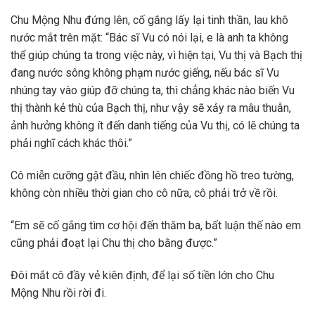
Chu Mộng Nhu đứng lên, cố gắng lấy lại tinh thần, lau khô
nước mắt trên mặt: “Bác sĩ Vu có nói lại, e là anh ta không
thể giúp chúng ta trong việc này, vì hiện tại, Vu thị và Bạch thị
đang nước sông không phạm nước giếng, nếu bác sĩ Vu
nhúng tay vào giúp đỡ chúng ta, thì chẳng khác nào biến Vu
thị thành kẻ thù của Bạch thị, như vậy sẽ xảy ra mâu thuẫn,
ảnh hưởng không ít đến danh tiếng của Vu thị, có lẽ chúng ta
phải nghĩ cách khác thôi.”
Cô miễn cưỡng gật đầu, nhìn lên chiếc đồng hồ treo tường,
không còn nhiều thời gian cho cô nữa, cô phải trở về rồi.
“Em sẽ cố gắng tìm cơ hội đến thăm ba, bất luận thế nào em
cũng phải đoạt lại Chu thị cho bằng được.”
Đôi mắt cô đầy vẻ kiên định, để lại số tiền lớn cho Chu
Mộng Nhu rồi rời đi.