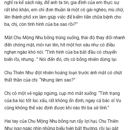
nghĩ ra kế sách này, để anh ta tin, gia đình của em thực sự
rất khó khăn, em chỉ đơn thuần là một cô gái nghèo, mù chữ,
lên thành phố xin làm giúp việc để kiếm tiền chữa bệnh cho
ba, chị, còn tình hình của ba sao rồi?”
Mắt Chu Mộng Nhu bỗng trùng xuống, thái độ thay đổi nhanh
đến chóng mặt, môi run lên, hít một hơi sâu như có điều
nghẹn ngào khó nói: “Tình hình của ba bắt đầu có chuyển
biến rồi, nhưng…” Nói đến đó, chị cô bỗng nhiên dừng lại.
Chu Thiên Như đột nhiên hoảng loạn trước ánh mắt có chút
thất thần của chị: “Nhưng làm sao?”
Chị cô một vẻ ngập ngừng, cụp mó mắt xuống: “Tình trạng
của ba lúc tốt lúc xấu, rất không ổn định, ngay cả bác sĩ Vu
cũng không thể xác định được khi nào thì ba sẽ tỉnh.”
Hai tay của Chu Mộng Nhu bỗng run rẩy lợi hại, Chu Thiên
Như ngơ ngác nhìn những biểu hiện bất thường, rồi lại gắt