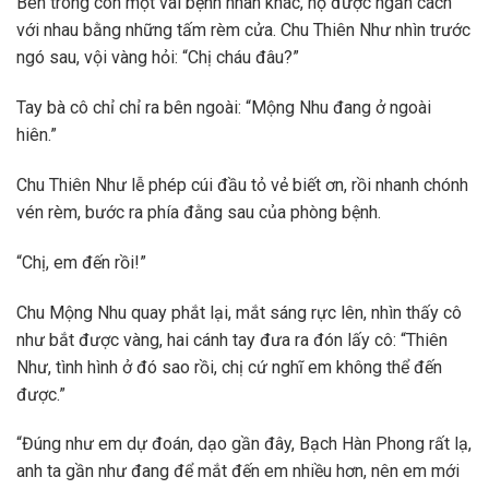
Bên trong còn một vài bệnh nhân khác, họ được ngăn cách
với nhau bằng những tấm rèm cửa. Chu Thiên Như nhìn trước
ngó sau, vội vàng hỏi: “Chị cháu đâu?”
Tay bà cô chỉ chỉ ra bên ngoài: “Mộng Nhu đang ở ngoài
hiên.”
Chu Thiên Như lễ phép cúi đầu tỏ vẻ biết ơn, rồi nhanh chónh
vén rèm, bước ra phía đằng sau của phòng bệnh.
“Chị, em đến rồi!”
Chu Mộng Nhu quay phắt lại, mắt sáng rực lên, nhìn thấy cô
như bắt được vàng, hai cánh tay đưa ra đón lấy cô: “Thiên
Như, tình hình ở đó sao rồi, chị cứ nghĩ em không thể đến
được.”
“Đúng như em dự đoán, dạo gần đây, Bạch Hàn Phong rất lạ,
anh ta gần như đang để mắt đến em nhiều hơn, nên em mới