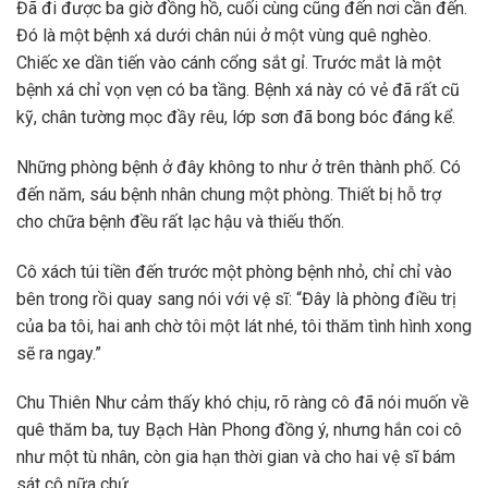
Đã đi được ba giờ đồng hồ, cuối cùng cũng đến nơi cần đến.
Đó là một bệnh xá dưới chân núi ở một vùng quê nghèo.
Chiếc xe dần tiến vào cánh cổng sắt gỉ. Trước mắt là một
bệnh xá chỉ vọn vẹn có ba tầng. Bệnh xá này có vẻ đã rất cũ
kỹ, chân tường mọc đầy rêu, lớp sơn đã bong bóc đáng kể.
Những phòng bệnh ở đây không to như ở trên thành phố. Có
đến năm, sáu bệnh nhân chung một phòng. Thiết bị hỗ trợ
cho chữa bệnh đều rất lạc hậu và thiếu thốn.
Cô xách túi tiền đến trước một phòng bệnh nhỏ, chỉ chỉ vào
bên trong rồi quay sang nói với vệ sĩ: “Đây là phòng điều trị
của ba tôi, hai anh chờ tôi một lát nhé, tôi thăm tình hình xong
sẽ ra ngay.”
Chu Thiên Như cảm thấy khó chịu, rõ ràng cô đã nói muốn về
quê thăm ba, tuy Bạch Hàn Phong đồng ý, nhưng hắn coi cô
như một tù nhân, còn gia hạn thời gian và cho hai vệ sĩ bám
sát cô nữa chứ.