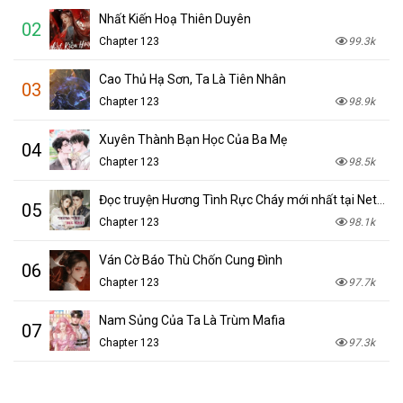
Nhất Kiến Hoạ Thiên Duyên
02
Chapter 123
99.3k
Cao Thủ Hạ Sơn, Ta Là Tiên Nhân
03
Chapter 123
98.9k
Xuyên Thành Bạn Học Của Ba Mẹ
04
Chapter 123
98.5k
Đọc truyện Hương Tình Rực Cháy mới nhất tại NetTruyen
05
Chapter 123
98.1k
Ván Cờ Báo Thù Chốn Cung Đình
06
Chapter 123
97.7k
Nam Sủng Của Ta Là Trùm Mafia
07
Chapter 123
97.3k