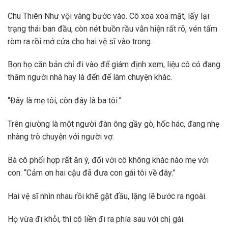
Chu Thiên Như vội vàng bước vào. Cô xoa xoa mặt, lấy lại
trạng thái ban đầu, còn nét buồn rầu vẫn hiện rất rõ, vén tấm
rèm ra rồi mở cửa cho hai vệ sĩ vào trong.
Bọn họ căn bản chỉ đi vào để giám định xem, liệu cô có đang
thăm người nhà hay là đến để làm chuyện khác.
“Đây là mẹ tôi, còn đây là ba tôi.”
Trên giường là một người đàn ông gầy gò, hốc hác, đang nhẹ
nhàng trò chuyện với người vợ.
Bà cô phối hợp rất ăn ý, đối với cô không khác nào mẹ với
con: “Cảm ơn hai cậu đã đưa con gái tôi về đây.”
Hai vệ sĩ nhìn nhau rồi khẽ gật đầu, lặng lẽ bước ra ngoài.
Họ vừa đi khỏi, thì cô liền đi ra phía sau với chị gái.