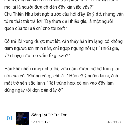
mò, ai là người đưa cô đến đây xin việc vậy?”
Chu Thiên Như bất ngờ trước câu hỏi đầy ẩn ý đó, nhưng vẫn
tỏ ra thật thà trả lời: “Dạ thưa đại thiếu gia, là một người
quen của tôi đã chỉ cho tôi biết.”
Cô trả lời xong được một lát, vẫn thấy hắn im lặng, cô không
dám ngước lên nhìn hắn, chỉ ngập ngừng hỏi lại: “Thiếu gia,
về chuyện đó…có vấn đề gì sao?”
Hắn khẽ nhếch mép, như thể vừa nắm được sở hở trong lời
nói của cô: “Không có gì, chỉ là…” Hắn cố ý ngân dài ra, ánh
mắt trở nên sắc lạnh: “Rất trùng hợp, cô xin vào đây làm
đúng ngày tôi dọn đến đây ở.”
Sống Lại Từ Tro Tàn
01
Chapter 123
100.1k