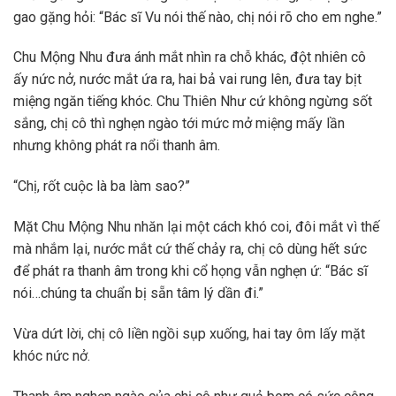
gao gặng hỏi: “Bác sĩ Vu nói thế nào, chị nói rõ cho em nghe.”
Chu Mộng Nhu đưa ánh mắt nhìn ra chỗ khác, đột nhiên cô
ấy nức nở, nước mắt ứa ra, hai bả vai rung lên, đưa tay bịt
miệng ngăn tiếng khóc. Chu Thiên Như cứ không ngừng sốt
sắng, chị cô thì nghẹn ngào tới mức mở miệng mấy lần
nhưng không phát ra nổi thanh âm.
“Chị, rốt cuộc là ba làm sao?”
Mặt Chu Mộng Nhu nhăn lại một cách khó coi, đôi mắt vì thế
mà nhắm lại, nước mắt cứ thế chảy ra, chị cô dùng hết sức
để phát ra thanh âm trong khi cổ họng vẫn nghẹn ứ: “Bác sĩ
nói…chúng ta chuẩn bị sẵn tâm lý dần đi.”
Vừa dứt lời, chị cô liền ngồi sụp xuống, hai tay ôm lấy mặt
khóc nức nở.