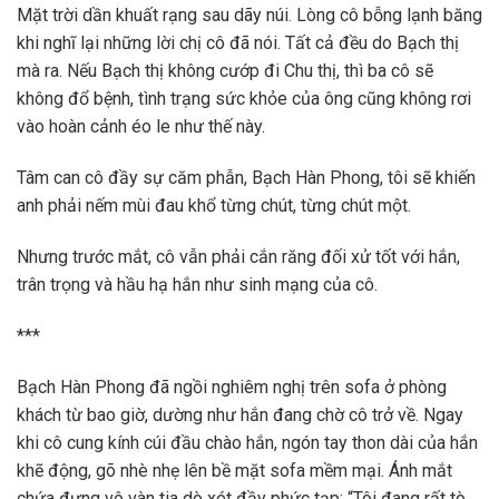
Mặt trời dần khuất rạng sau dãy núi. Lòng cô bỗng lạnh băng
khi nghĩ lại những lời chị cô đã nói. Tất cả đều do Bạch thị
mà ra. Nếu Bạch thị không cướp đi Chu thị, thì ba cô sẽ
không đổ bệnh, tình trạng sức khỏe của ông cũng không rơi
vào hoàn cảnh éo le như thế này.
Tâm can cô đầy sự căm phẫn, Bạch Hàn Phong, tôi sẽ khiến
anh phải nếm mùi đau khổ từng chút, từng chút một.
Nhưng trước mắt, cô vẫn phải cắn răng đối xử tốt với hắn,
trân trọng và hầu hạ hắn như sinh mạng của cô.
***
Bạch Hàn Phong đã ngồi nghiêm nghị trên sofa ở phòng
khách từ bao giờ, dường như hắn đang chờ cô trở về. Ngay
khi cô cung kính cúi đầu chào hắn, ngón tay thon dài của hắn
khẽ động, gõ nhè nhẹ lên bề mặt sofa mềm mại. Ánh mắt
chứa đựng vô vàn tia dò xét đầy phức tạp: “Tôi đang rất tò