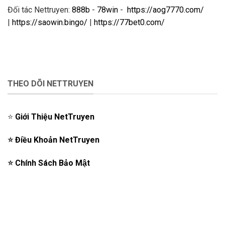
Đối tác Nettruyen:
888b
-
78win
-
https://aog7770.com/
|
https://saowin.bingo/
|
https://77bet0.com/
THEO DÕI NETTRUYEN
⭐️
Giới Thiệu NetTruyen
⭐️
Điều Khoản NetTruyen
⭐️
Chính Sách Bảo Mật