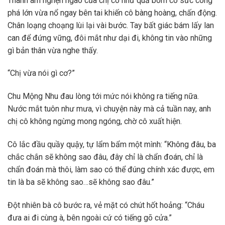
Thanh âm nghẹn ngào của chị cô như quả bom có sức công
phá lớn vừa nổ ngay bên tai khiến cô bàng hoàng, chấn động.
Chân loạng choạng lùi lại vài bước. Tay bất giác bám lấy lan
can để đứng vững, đôi mắt như dại đi, không tin vào những
gì bản thân vừa nghe thấy.
“Chị vừa nói gì cơ?”
Chu Mộng Nhu đau lòng tới mức nói không ra tiếng nữa.
Nước mắt tuôn như mưa, vì chuyện này mà cả tuần nay, anh
chị cô không ngừng mong ngóng, chờ cô xuất hiện.
Cô lắc đầu quầy quậy, tự lẩm bẩm một mình: “Không đâu, ba
chắc chắn sẽ không sao đâu, đây chỉ là chẩn đoán, chỉ là
chẩn đoán mà thôi, làm sao có thể đúng chính xác được, em
tin là ba sẽ không sao…sẽ không sao đâu.”
Đột nhiên bà cô bước ra, vẻ mặt có chút hốt hoảng: “Cháu
đưa ai đi cùng à, bên ngoài cứ có tiếng gõ cửa.”