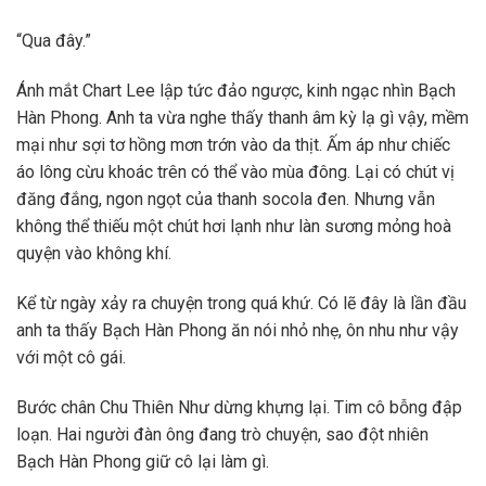
“Qua đây.”
Ánh mắt Chart Lee lập tức đảo ngược, kinh ngạc nhìn Bạch
Hàn Phong. Anh ta vừa nghe thấy thanh âm kỳ lạ gì vậy, mềm
mại như sợi tơ hồng mơn trớn vào da thịt. Ấm áp như chiếc
áo lông cừu khoác trên có thể vào mùa đông. Lại có chút vị
đăng đắng, ngon ngọt của thanh socola đen. Nhưng vẫn
không thể thiếu một chút hơi lạnh như làn sương mỏng hoà
quyện vào không khí.
Kể từ ngày xảy ra chuyện trong quá khứ. Có lẽ đây là lần đầu
anh ta thấy Bạch Hàn Phong ăn nói nhỏ nhẹ, ôn nhu như vậy
với một cô gái.
Bước chân Chu Thiên Như dừng khựng lại. Tim cô bỗng đập
loạn. Hai người đàn ông đang trò chuyện, sao đột nhiên
Bạch Hàn Phong giữ cô lại làm gì.