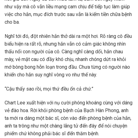
như vậy mà cô vẫn liều mạng cam chịu để tiếp tục làm giúp
việc cho hắn, mục đích trước sau vẫn là kiếm tiền chữa bệnh
cho ba.
Nghĩ tới đó, đột nhiên hắn thở dài ra một hơi. Rõ ràng cô đều
biểu hiện ra rất rõ, nhưng hắn vẫn có cảm giác không nhìn
thấu nổi con người của cô. Càng nghĩ càng dối, hắn chau
mày, vẻ mặt cau có đầy khó chịu, nhanh chóng dứt ra khỏi
mớ bòng bong hỗn loạn trong đầu. Chưa từng có người nào
khiến cho hắn suy nghĩ vòng vo như thế này.
“Cậu thấy sao rồi, mọi thứ đều ổn cả chứ.”
Chart Lee xuất hiện với nụ cười phóng khoáng cùng với dáng
vẻ đào hoa. Rời khỏi phòng bệnh của Bạch Hàn Phong, anh
ta mới ra dáng một bác sĩ, còn vào đến phòng bệnh của hắn,
anh ta trông như một chàng lãng tử đến đây để nói chuyện
phiếm chứ không phải bác sĩ đến thăm bệnh.