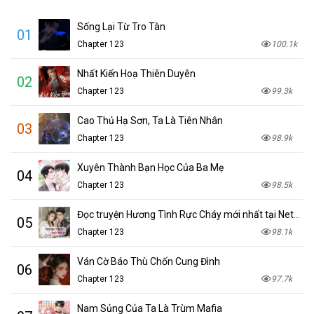
Sống Lại Từ Tro Tàn
01
Chapter 123
100.1k
Nhất Kiến Hoạ Thiên Duyên
02
Chapter 123
99.3k
Cao Thủ Hạ Sơn, Ta Là Tiên Nhân
03
Chapter 123
98.9k
Xuyên Thành Bạn Học Của Ba Mẹ
04
Chapter 123
98.5k
Đọc truyện Hương Tình Rực Cháy mới nhất tại NetTruyen
05
Chapter 123
98.1k
Ván Cờ Báo Thù Chốn Cung Đình
06
Chapter 123
97.7k
Nam Sủng Của Ta Là Trùm Mafia