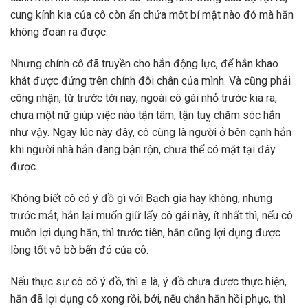
cung kính kia của cô còn ẩn chứa một bí mật nào đó mà hắn
không đoán ra được.
Nhưng chính cô đã truyền cho hắn động lực, để hắn khao
khát được đứng trên chính đôi chân của mình. Và cũng phải
công nhận, từ trước tới nay, ngoài cô gái nhỏ trước kia ra,
chưa một nữ giúp việc nào tận tâm, tận tuỵ chăm sóc hắn
như vậy. Ngay lúc này đây, cô cũng là người ở bên cạnh hắn
khi người nhà hắn đang bận rộn, chưa thể có mặt tại đây
được.
Không biết cô có ý đồ gì với Bạch gia hay không, nhưng
trước mắt, hắn lại muốn giữ lấy cô gái này, ít nhất thì, nếu cô
muốn lợi dụng hắn, thì trước tiên, hắn cũng lợi dụng được
lòng tốt vô bờ bến đó của cô.
Nếu thực sự cô có ý đồ, thì e là, ý đồ chưa được thực hiện,
hắn đã lợi dụng cô xong rồi, bởi, nếu chân hắn hồi phục, thì