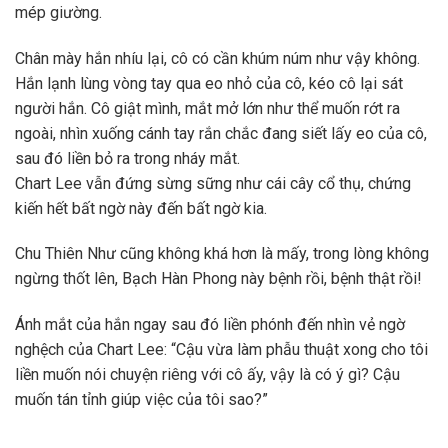
mép giường.
Chân mày hắn nhíu lại, cô có cần khúm núm như vậy không.
Hắn lạnh lùng vòng tay qua eo nhỏ của cô, kéo cô lại sát
người hắn. Cô giật mình, mắt mở lớn như thể muốn rớt ra
ngoài, nhìn xuống cánh tay rắn chắc đang siết lấy eo của cô,
sau đó liền bỏ ra trong nháy mắt.
Chart Lee vẫn đứng sừng sững như cái cây cổ thụ, chứng
kiến hết bất ngờ này đến bất ngờ kia.
Chu Thiên Như cũng không khá hơn là mấy, trong lòng không
ngừng thốt lên, Bạch Hàn Phong này bệnh rồi, bệnh thật rồi!
Ánh mắt của hắn ngay sau đó liền phónh đến nhìn vẻ ngờ
nghệch của Chart Lee: “Cậu vừa làm phẫu thuật xong cho tôi
liền muốn nói chuyện riêng với cô ấy, vậy là có ý gì? Cậu
muốn tán tỉnh giúp việc của tôi sao?”