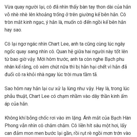
Vừa quay người lại, cô đã nhìn thấy bàn tay thon dài của hắn
vỗ nhè nhè lên khoảng trống ở trên giường kế bên hắn. Cô
tròn mắt kinh ngạc, ý hắn là, muốn cô đến ngồi kế bên hắn
hay sao.
Cô lại ngơ ngác nhìn Chart Lee, anh ta cũng cùng lúc ngây
ngốc quay sang nhìn cô. Quan hệ giữa hai người này tốt lên
từ bao giờ vậy. Mới hôm trước, anh ta còn nghe Bạch phu
nhân kể rằng, cô xém chút nữa thì bị hắn hại chết vì hắn đã
đuổi cô ra khỏi nhà ngay lúc trời mưa tầm tã.
Sao hôm nay hắn lại cư xử lạ lùng như vậy. Hay là, trong lúc
phẫu thuật, Chart Lee có chạm nhầm vào dây thần kinh ấm
áp của hắn.
Không khí bỗng chốc rơi vào im lặng. Ánh mắt của Bạch Hàn
Phong vẫn nhìn cô chăm chăm. Cô liền hít sâu một hơi, lấy
can đảm mon men bước lại gần, rồi rụt rè ngồi mơn trớn vào