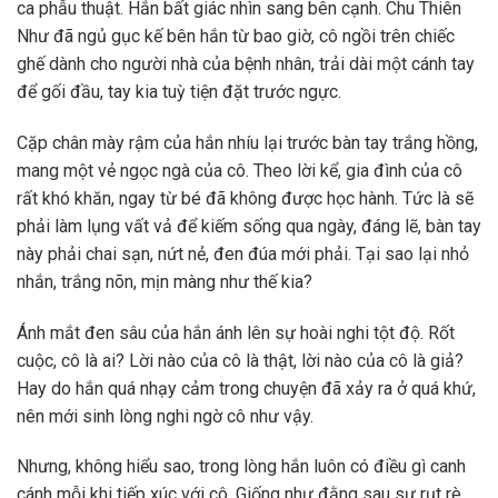
ca phẫu thuật. Hắn bất giác nhìn sang bên cạnh. Chu Thiên
Như đã ngủ gục kế bên hắn từ bao giờ, cô ngồi trên chiếc
ghế dành cho người nhà của bệnh nhân, trải dài một cánh tay
để gối đầu, tay kia tuỳ tiện đặt trước ngực.
Cặp chân mày rậm của hắn nhíu lại trước bàn tay trắng hồng,
mang một vẻ ngọc ngà của cô. Theo lời kể, gia đình của cô
rất khó khăn, ngay từ bé đã không được học hành. Tức là sẽ
phải làm lụng vất vả để kiếm sống qua ngày, đáng lẽ, bàn tay
này phải chai sạn, nứt nẻ, đen đúa mới phải. Tại sao lại nhỏ
nhắn, trắng nõn, mịn màng như thế kia?
Ánh mắt đen sâu của hắn ánh lên sự hoài nghi tột độ. Rốt
cuộc, cô là ai? Lời nào của cô là thật, lời nào của cô là giả?
Hay do hắn quá nhạy cảm trong chuyện đã xảy ra ở quá khứ,
nên mới sinh lòng nghi ngờ cô như vậy.
Nhưng, không hiểu sao, trong lòng hắn luôn có điều gì canh
cánh mỗi khi tiếp xúc với cô. Giống như đằng sau sự rụt rè,