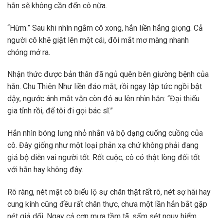
hắn sẽ không cần đến cô nữa.
“Hừm.” Sau khi nhìn ngắm cô xong, hắn liền hắng giọng. Cả
người cô khẽ giật lên một cái, đôi mắt mơ màng nhanh
chóng mở ra.
Nhận thức được bản thân đã ngủ quên bên giường bệnh của
hắn. Chu Thiên Như liền đảo mắt, rồi ngay lập tức ngồi bật
dậy, ngước ánh mắt vẫn còn đỏ au lên nhìn hắn: “Đại thiếu
gia tỉnh rồi, để tôi đi gọi bác sĩ.”
Hắn nhìn bóng lưng nhỏ nhắn và bộ dạng cuống cuồng của
cô. Đây giống như một loại phản xạ chứ không phải đang
giả bộ diễn vai người tốt. Rốt cuộc, cô có thật lòng đối tốt
với hắn hay không đây.
Rõ ràng, nét mặt cô biểu lộ sự chân thật rất rõ, nét sợ hãi hay
cung kính cũng đều rất chân thực, chưa một lần hắn bắt gặp
nét giả dối. Ngay cả cơn mưa tầm tã, sấm sét nguy hiểm