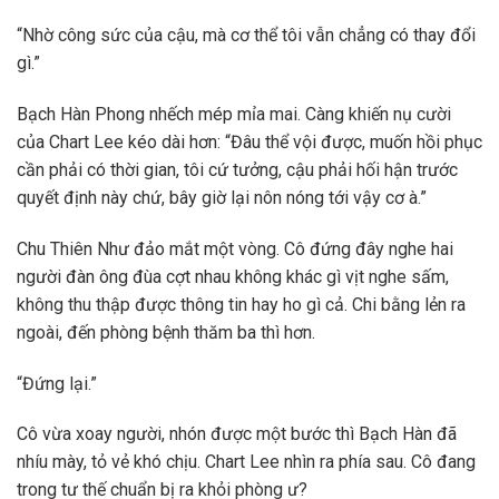
“Nhờ công sức của cậu, mà cơ thể tôi vẫn chẳng có thay đổi
gì.”
Bạch Hàn Phong nhếch mép mỉa mai. Càng khiến nụ cười
của Chart Lee kéo dài hơn: “Đâu thể vội được, muốn hồi phục
cần phải có thời gian, tôi cứ tưởng, cậu phải hối hận trước
quyết định này chứ, bây giờ lại nôn nóng tới vậy cơ à.”
Chu Thiên Như đảo mắt một vòng. Cô đứng đây nghe hai
người đàn ông đùa cợt nhau không khác gì vịt nghe sấm,
không thu thập được thông tin hay ho gì cả. Chi bằng lẻn ra
ngoài, đến phòng bệnh thăm ba thì hơn.
“Đứng lại.”
Cô vừa xoay người, nhón được một bước thì Bạch Hàn đã
nhíu mày, tỏ vẻ khó chịu. Chart Lee nhìn ra phía sau. Cô đang
trong tư thế chuẩn bị ra khỏi phòng ư?