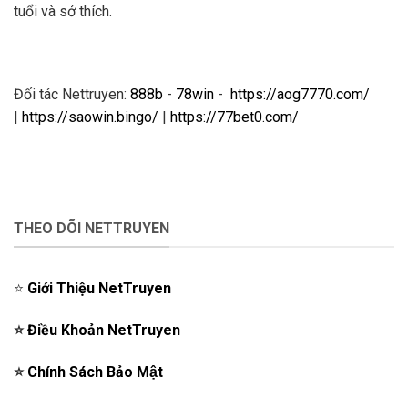
tuổi và sở thích.
Đối tác Nettruyen:
888b
-
78win
-
https://aog7770.com/
|
https://saowin.bingo/
|
https://77bet0.com/
THEO DÕI NETTRUYEN
⭐️
Giới Thiệu NetTruyen
⭐️
Điều Khoản NetTruyen
⭐️
Chính Sách Bảo Mật