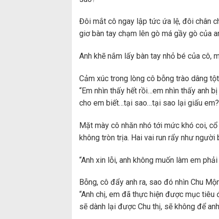
Đôi mắt cô ngay lập tức ứa lệ, đôi chân c
giơ bàn tay chạm lên gò má gầy gò của anh
Anh khẽ nắm lấy bàn tay nhỏ bé của cô, m
Cảm xúc trong lòng cô bỗng trào dâng tột
“Em nhìn thấy hết rồi…em nhìn thấy anh b
cho em biết…tại sao…tại sao lại giấu em?
Mặt mày cô nhăn nhó tới mức khó coi, cổ
không tròn trịa. Hai vai run rẩy như người 
“Anh xin lỗi, anh không muốn làm em phải 
Bỗng, cô đẩy anh ra, sao đó nhìn Chu Mộng
“Anh chị, em đã thực hiện được mục tiêu đ
sẽ dành lại được Chu thị, sẽ không để anh