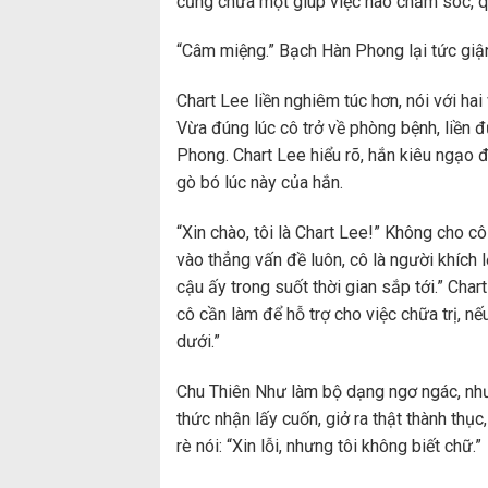
cũng chưa một giúp việc nào chăm sóc, qu
“Câm miệng.” Bạch Hàn Phong lại tức giậ
Chart Lee liền nghiêm túc hơn, nói với ha
Vừa đúng lúc cô trở về phòng bệnh, liền
Phong. Chart Lee hiểu rõ, hắn kiêu ngạo 
gò bó lúc này của hắn.
“Xin chào, tôi là Chart Lee!” Không cho cô
vào thẳng vấn đề luôn, cô là người khích lệ 
cậu ấy trong suốt thời gian sắp tới.” Cha
cô cần làm để hỗ trợ cho việc chữa trị, nế
dưới.”
Chu Thiên Như làm bộ dạng ngơ ngác, như 
thức nhận lấy cuốn, giở ra thật thành thục,
rè nói: “Xin lỗi, nhưng tôi không biết chữ.”