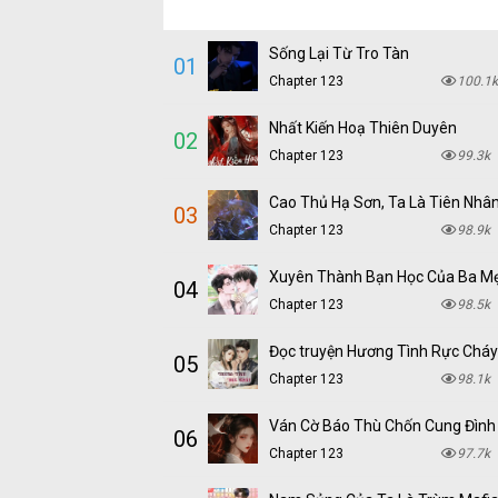
Sống Lại Từ Tro Tàn
01
Chapter 123
100.1k
Nhất Kiến Hoạ Thiên Duyên
02
Chapter 123
99.3k
Cao Thủ Hạ Sơn, Ta Là Tiên Nhâ
03
Chapter 123
98.9k
Xuyên Thành Bạn Học Của Ba M
04
Chapter 123
98.5k
05
Chapter 123
98.1k
Ván Cờ Báo Thù Chốn Cung Đình
06
Chapter 123
97.7k