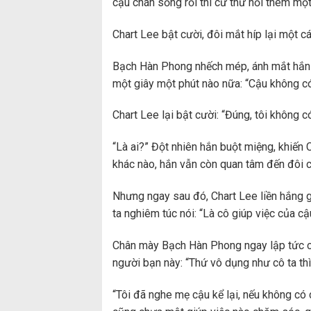
cậu chán sống rồi thì cứ thử hỏi thêm mộ
Chart Lee bật cười, đôi mắt híp lại một c
Bạch Hàn Phong nhếch mép, ánh mắt hắn 
một giây một phút nào nữa: “Cậu không có
Chart Lee lại bật cười: “Đúng, tôi không 
“Là ai?” Đột nhiên hắn buột miệng, khiến 
khác nào, hắn vẫn còn quan tâm đến đôi 
Nhưng ngay sau đó, Chart Lee liền hắng 
ta nghiêm túc nói: “Là cô giúp việc của cậ
Chân mày Bạch Hàn Phong ngay lập tức cha
người bạn này: “Thứ vô dụng như cô ta th
“Tôi đã nghe mẹ cậu kể lại, nếu không có 