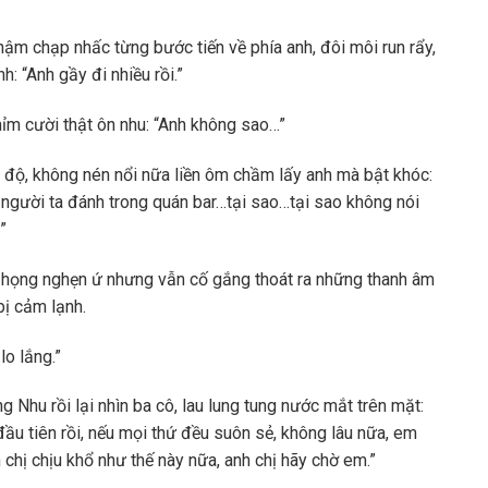
hậm chạp nhấc từng bước tiến về phía anh, đôi môi run rẩy,
: “Anh gầy đi nhiều rồi.”
ỉm cười thật ôn nhu: “Anh không sao…”
 độ, không nén nổi nữa liền ôm chầm lấy anh mà bật khóc:
ị người ta đánh trong quán bar…tại sao…tại sao không nói
”
 họng nghẹn ứ nhưng vẫn cố gắng thoát ra những thanh âm
bị cảm lạnh.
lo lắng.”
 Nhu rồi lại nhìn ba cô, lau lung tung nước mắt trên mặt:
ầu tiên rồi, nếu mọi thứ đều suôn sẻ, không lâu nữa, em
 chị chịu khổ như thế này nữa, anh chị hãy chờ em.”