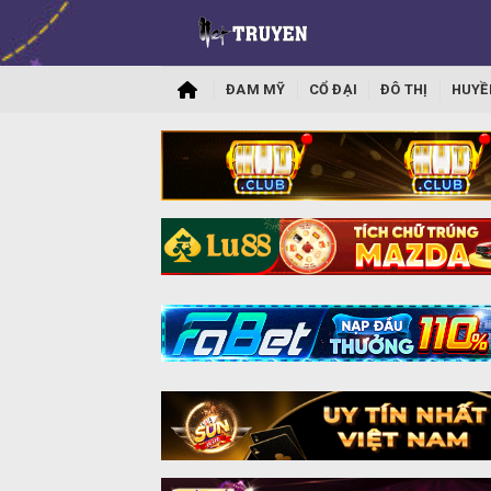
ĐAM MỸ
CỔ ĐẠI
ĐÔ THỊ
HUYỀ