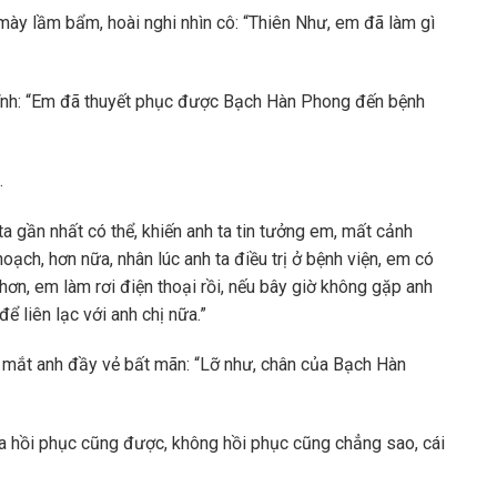
ày lầm bẩm, hoài nghi nhìn cô: “Thiên Như, em đã làm gì
h tĩnh: “Em đã thuyết phục được Bạch Hàn Phong đến bệnh
.
a gần nhất có thể, khiến anh ta tin tưởng em, mất cảnh
oạch, hơn nữa, nhân lúc anh ta điều trị ở bệnh viện, em có
ơn, em làm rơi điện thoại rồi, nếu bây giờ không gặp anh
ể liên lạc với anh chị nữa.”
h mắt anh đầy vẻ bất mãn: “Lỡ như, chân của Bạch Hàn
a hồi phục cũng được, không hồi phục cũng chẳng sao, cái