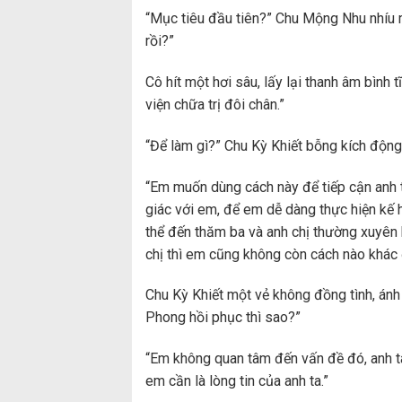
“Mục tiêu đầu tiên?” Chu Mộng Nhu nhíu m
rồi?”
Cô hít một hơi sâu, lấy lại thanh âm bìn
viện chữa trị đôi chân.”
“Để làm gì?” Chu Kỳ Khiết bỗng kích động
“Em muốn dùng cách này để tiếp cận anh t
giác với em, để em dễ dàng thực hiện kế h
thể đến thăm ba và anh chị thường xuyên h
chị thì em cũng không còn cách nào khác đ
Chu Kỳ Khiết một vẻ không đồng tình, án
Phong hồi phục thì sao?”
“Em không quan tâm đến vấn đề đó, anh t
em cần là lòng tin của anh ta.”