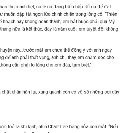
hận thù mãnh liệt, có lẽ cô đang bất chấp tất cả để đạt
ư muốn dập tắt ngọn lửa chinh chiến trong lòng cô: “Thiên
 kế hoạch này không hoàn thành, em bắt buộc phải qua Mỹ
 tháng nữa là kết thúc, đây là năm cuối, em tuyệt đối không
“Chuyện này…trước mắt em chưa thể đồng ý với anh ngay
g để anh phải thất vọng, anh chị, thay em chăm sóc cho
không cần phải lo lắng cho em đâu, tạm biệt.”
á chặt chân hắn lại, xung quanh còn có vô số những sợi dây
ời toả ra khí lạnh, nhìn Chart Lee bằng nửa con mắt: “Nếu