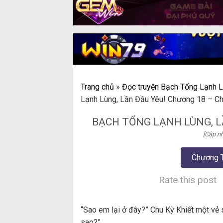
Trang chủ
»
Đọc truyện Bạch Tổng Lạnh L
Lạnh Lùng, Lần Đầu Yêu! Chương 18 – C
BẠCH TỔNG LẠNH LÙNG, L
[Cập nh
Chương 
Rate this post
“Sao em lại ở đây?” Chu Kỳ Khiết một vẻ 
sao?”