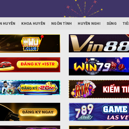
N HUYỄN
KHOA HUYỄN
NGÔN TÌNH
HUYỀN NGHI
SỦNG
TIÊ