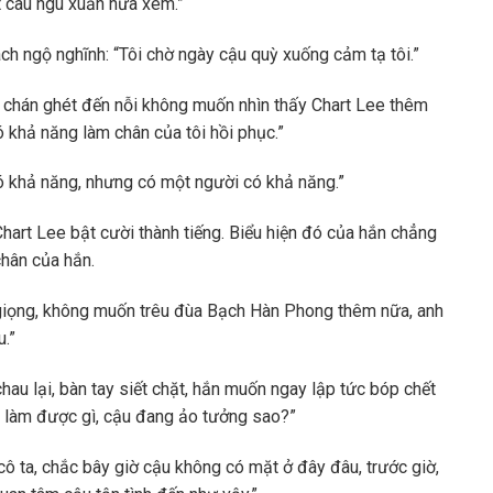
t câu ngu xuẩn nữa xem.”
ách ngộ nghĩnh: “Tôi chờ ngày cậu quỳ xuống cảm tạ tôi.”
chán ghét đến nỗi không muốn nhìn thấy Chart Lee thêm
 khả năng làm chân của tôi hồi phục.”
có khả năng, nhưng có một người có khả năng.”
Chart Lee bật cười thành tiếng. Biểu hiện đó của hắn chẳng
chân của hắn.
giọng, không muốn trêu đùa Bạch Hàn Phong thêm nữa, anh
u.”
u lại, bàn tay siết chặt, hắn muốn ngay lập tức bóp chết
ì làm được gì, cậu đang ảo tưởng sao?”
cô ta, chắc bây giờ cậu không có mặt ở đây đâu, trước giờ,