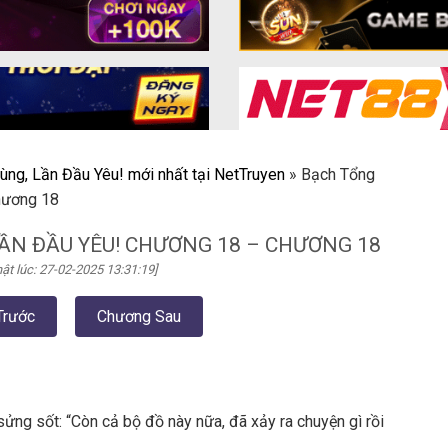
ùng, Lần Đầu Yêu! mới nhất tại NetTruyen
»
Bạch Tổng
hương 18
ẦN ĐẦU YÊU! CHƯƠNG 18 – CHƯƠNG 18
ật lúc: 27-02-2025 13:31:19]
Trước
Chương Sau
sửng sốt: “Còn cả bộ đồ này nữa, đã xảy ra chuyện gì rồi