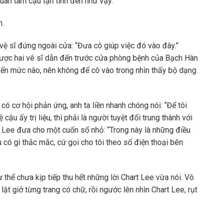
an tâm cậu tận tình đến như vậy.”
n.
i vệ sĩ đứng ngoài cửa: “Đưa cô giúp việc đó vào đây.”
 được hai vê sĩ dẫn đến trước cửa phòng bệnh của Bạch Hàn
đến mức nào, nên không để cô vào trong nhìn thấy bộ dạng
 có cơ hội phản ứng, anh ta liền nhanh chóng nói: “Để tôi
cậu ấy trị liệu, thì phải là người tuyệt đối trung thành với
rt Lee đưa cho một cuốn sổ nhỏ: “Trong này là những điều
u có gì thắc mắc, cứ gọi cho tôi theo số điện thoại bên
thể chưa kịp tiếp thu hết những lời Chart Lee vừa nói. Vô
 lật giở từng trang có chữ, rồi ngước lên nhìn Chart Lee, rụt