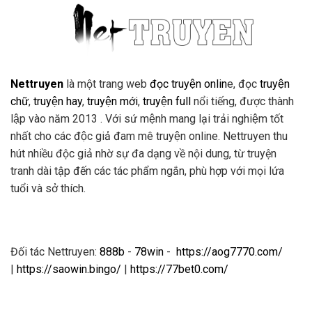
Nettruyen
là một trang web
đọc truyện onlin
e, đọc
truyện
chữ
,
truyện hay
,
truyện mới
,
truyện full
nổi tiếng, được thành
lập vào năm 2013 . Với sứ mệnh mang lại trải nghiệm tốt
nhất cho các độc giả đam mê truyện online. Nettruyen thu
hút nhiều độc giả nhờ sự đa dạng về nội dung, từ truyện
tranh dài tập đến các tác phẩm ngắn, phù hợp với mọi lứa
tuổi và sở thích.
Đối tác Nettruyen:
888b
-
78win
-
https://aog7770.com/
|
https://saowin.bingo/
|
https://77bet0.com/