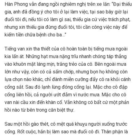
Hàn Phong vẫn đang ngồi nghiêm nghị trên xe lăn: “Đại thiếu
gia, anh đã đồng ý cho tôi ở lại làm việc, tại sao bây giờ lại
đuổi tôi đi, nếu tôi có làm gì sai, thiếu gia cứ việc trách phạt,
nhưng xin thiếu gia đừng đuổi tôi, tôi cần công việc này để
kiếm tiền chữa bệnh cho ba…”
Tiếng van xin tha thiết của cô hoàn toàn bị tiếng mưa ngoài
kia lấn át. Những hạt mưa nặng trĩu nhanh chóng táp thẳng
vào khuôn mặt láng mịn, trắng trẻo của cô. Bên ngoài mưa
lớn như vậy, còn có cả sấm chớp, nhưng bọn họ không còn
lựa chọn nào khác, chỉ đành miễn cưỡng đẩy cô ra khỏi cánh
cổng sắt. Sau đó lạnh lùng đóng cổng lại. Mặc cho cô đập
cổng liên hồi, cả người ướt đẫm vì nước mưa. Mặc cho cô
van nài cầu xin đến khàn cổ. Vẫn không có bất cứ một phản
hồi nào từ bên trong căn biệt thự.
Sau một hồi gào thét, cô mệt quá khuỵu người xuống trước
cổng. Rốt cuộc, hắn bị làm sao mà đuổi cô đi. Thân phận là