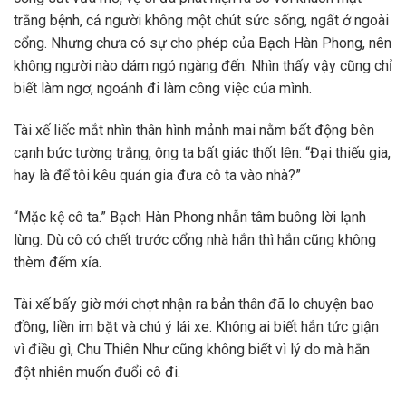
trắng bệnh, cả người không một chút sức sống, ngất ở ngoài
cổng. Nhưng chưa có sự cho phép của Bạch Hàn Phong, nên
không người nào dám ngó ngàng đến. Nhìn thấy vậy cũng chỉ
biết làm ngơ, ngoảnh đi làm công việc của mình.
Tài xế liếc mắt nhìn thân hình mảnh mai nằm bất động bên
cạnh bức tường trắng, ông ta bất giác thốt lên: “Đại thiếu gia,
hay là để tôi kêu quản gia đưa cô ta vào nhà?”
“Mặc kệ cô ta.” Bạch Hàn Phong nhẫn tâm buông lời lạnh
lùng. Dù cô có chết trước cổng nhà hắn thì hắn cũng không
thèm đếm xỉa.
Tài xế bấy giờ mới chợt nhận ra bản thân đã lo chuyện bao
đồng, liền im bặt và chú ý lái xe. Không ai biết hắn tức giận
vì điều gì, Chu Thiên Như cũng không biết vì lý do mà hắn
đột nhiên muốn đuổi cô đi.