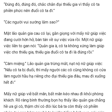
“Đúng đó, đúng đó, chắc chắn đại thiếu gia vì thấy cô ta
phiền phức nên đuổi cô ta đi.”
“Các người vui sướng lắm sao?”
Mặt lão quản gia cau có lại, gằn giọng với mấy nữ giúp việc
đang cười hớn hở, bàn tán về sự việc vừa rồi. Một nữ giúp
việc liền to gan nói: “Quản gia à, cô ta không xứng làm giúp
việc cho thiếu gia, thiếu gia đuổi cô ta đi là đúng rồi.”
“Câm miệng.” Lão quản gia trừng mắt, nạt nộ nữ giúp việc:
“Nếu cô ta bị đuổi, thì mấy người các cô cũng không có cửa
làm người hầu hạ riêng cho đại thiếu gia đâu, mau đi xuống
hết đi.”
Mấy nữ giúp viễ bất mãn, bất mãn kéo nhau đi khỏi phòng
khách. Rõ ràng bình thường bọn họ thấy lão quản gia chẳng
hề ưa gì cô, thậm chí có đôi lúc bà ta còn thấy cô phiền