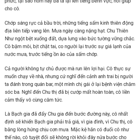
phức, tại sao hôm nay bà ta lại lên tiếng bênh vực, nói giúp
cho cô.
Chớp sáng rực cả bầu trời, những tiếng sấm kinh thiên động
địa liên tiếp vang lên. Mưa ngày càng nặng hạt. Chu Thiên
Như ngột bệt xuống đất, dựa lưng vào bức tường vững chắc.
Cô bặm môi, bịt chặt tai, co người lại trước sự giá lạnh của
nước mưa, trước tiếng ồn ào của sấm chớp.
Cả người không tự chủ được mà run lên lợi hại. Cô thực sự
muốn chạy về nhà, nhưng cứ nghĩ đến cảnh anh trai bị người
ta đánh trong quán bar, một mình chị gái ở lại bệnh viện chăm
sóc ba. Nghĩ đến Chu thị đã bị cướp mất hoàn toàn, cô liền
cảm thấy vô cùng căm tức.
Là Bạch gia đã đẩy Chu gia đến bước đường này, cô nhất
định sẽ khiến Bạch gia phải trả giá, vì gia đình, vì Chu thị, cô
bằng lòng hứng chịu cơn mưa. Mặc kệ hắn có đuổi cô như
thế nào, cô tuyệt đối sẽ không rời khỏi đây nửa bước cho