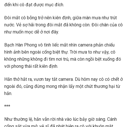
đến khi cô đạt được mục đích.
Đôi mắt cô bỗng trở nên kiên định, giữa màn mưa như trút
nước. Vẻ sợ hãi trong đôi mắt đã không còn. Đôi chân của cô
như muốn mọc dễ ở nơi đây.
Bạch Hàn Phong vô tình liếc mắt nhìn camera phản chiếu
hình ảnh bên ngoài cổng biệt thự. Trời mưa to như vậy, cô
không những không đi tìm nơi trú, mà còn ngồi bệt xuống đó
với phong thái rất kiên định.
Hắn thở hắt ra, vươn tay tắt camera. Dù hôm nay cô có chết ở
ngoài đó, cũng đừng mong nhận lấy một chút thương hại từ
hắn.
***
Như thường lệ, hắn vẫn rời nhà vào lúc bảy giờ sáng. Cánh
cổng sắt vừa mở, vệ sĩ đã phát hiện ra cô với khuôn mặt