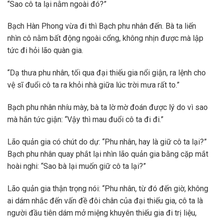
“Sao cô ta lại nằm ngoài đó?”
Bạch Hàn Phong vừa đi thì Bạch phu nhân đến. Bà ta liến
nhìn cô nằm bất động ngoài cổng, không nhịn được mà lập
tức đi hỏi lão quàn gia.
“Dạ thưa phu nhân, tối qua đại thiếu gia nổi giận, ra lệnh cho
vệ sĩ đuổi cô ta ra khỏi nhà giữa lúc trời mưa rất to.”
Bạch phu nhân nhíu mày, bà ta lờ mờ đoán được lý do vì sao
mà hắn tức giận: “Vậy thì mau đuổi cô ta đi đi.”
Lão quản gia có chút do dự: “Phu nhân, hay là giữ cô ta lại?”
Bạch phu nhân quay phắt lại nhìn lão quản gia bằng cặp mắt
hoài nghi: “Sao bà lại muốn giữ cô ta lại?”
Lão quản gia thận trọng nói: “Phu nhân, từ đó đến giờ, không
ai dám nhắc đến vấn đề đôi chân của đại thiếu gia, cô ta là
người đầu tiên dám mở miệng khuyên thiếu gia đi trị liệu,