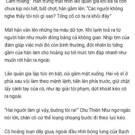
“Câm miệng.” Hắn trừng mắt nhìn lão quản gia khi bà ta còn
chưa kịp nói hết, bất chợt, hắn gầm lên: “Các người không
nghe thấy tôi nói gì sao? Tống cổ cô ta ra khỏi đây.”
Mắt hắn vằn lên những tia máu dữ tợn. Khí lạnh toả ra từ
người hắn như muốn đóng băng cả không gian. Nhịp tim của
đám giúp việc mới đó còn bình thường, đột nhiên bị tiếng
gầm của hắn làm cho hoảng sợ tới mức tim đập nhanh như
muốn rớt hẳn ra ngoài.
Lão quản gia lập tức im bặt, cúi gằm mặt xuống. Hai vệ sĩ ở
phía sau vội làm theo mệnh lệnh, tiến lên phía trước, giữ chặt
lấy cánh tay của cô, như áp giải tội phạm, dứt khoát kéo cô
ra ngoài.
“Hai người làm gì vậy, buông tôi ra!” Chu Thiên Như ngơ ngác
nói lớn, chân cô cứ thế loạng choạng bước đi theo lực kéo.
Cô hoảng loạn dãy giụa, ngoái đầu nhìn bóng lưng của Bạch