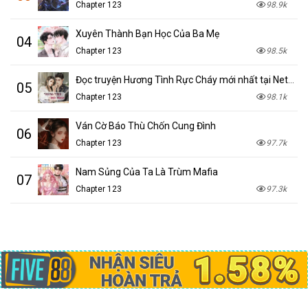
Chapter 123
98.9k
Xuyên Thành Bạn Học Của Ba Mẹ
04
Chapter 123
98.5k
Đọc truyện Hương Tình Rực Cháy mới nhất tại NetTruyen
05
Chapter 123
98.1k
Ván Cờ Báo Thù Chốn Cung Đình
06
Chapter 123
97.7k
Nam Sủng Của Ta Là Trùm Mafia
07
Chapter 123
97.3k