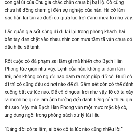
con gái út của Chu gia chắc chắn chưa bị bại lộ. Cô cũng
chưa hề động chạm gì đến sự nghiệp của hắn. Hà cớ làm
sao hắn lại tàn ác đuổi cô giữa lúc trời đang mưa to như vậy.
Lão quản gia sốt sắng đi đi lại lại trong phòng khách, hai
bàn tay đan chặt vào nhau, nhìn cơn mưa tầm tã vẫn chưa có
dấu hiệu sẽ tạnh.
Rốt cuộc cô đã phạm sai lầm gì mà khiến cho Bạch Hàn
Phong tức giận như vậy. Lệnh của hắn, không ai dám làm
trái, nên không có người nào dám ra mặt giúp đỡ cô. Đuổi cô
đi thì cô cũng đâu có nơi nào để đi. Sấm sét còn có thể đánh
xuống bất cứ lúc nào. Để cô ở ngoài trời như vậy, lỡ cô ta xảy
ra mệnh hệ gì sẽ làm ảnh hưởng đến danh tiếng của thiếu gia
thì sao. Vậy mà Bạch Hàn Phong vẫn một mực mặc kệ cô,
ung dung ngồi trong phòng sách xử lý tài liệu.
“Đáng đời cô ta lắm, ai bảo cô ta lúc nào cũng nhiều lời.“