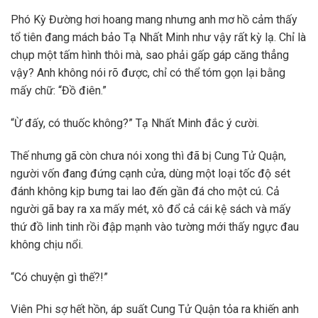
Phó Kỳ Đường hơi hoang mang nhưng anh mơ hồ cảm thấy
tổ tiên đang mách bảo Tạ Nhất Minh như vậy rất kỳ lạ. Chỉ là
chụp một tấm hình thôi mà, sao phải gấp gáp căng thẳng
vậy? Anh không nói rõ được, chỉ có thể tóm gọn lại bằng
mấy chữ: “Đồ điên.”
“Ừ đấy, có thuốc không?” Tạ Nhất Minh đắc ý cười.
Thế nhưng gã còn chưa nói xong thì đã bị Cung Tử Quận,
người vốn đang đứng cạnh cửa, dùng một loại tốc độ sét
đánh không kịp bưng tai lao đến gần đá cho một cú. Cả
người gã bay ra xa mấy mét, xô đổ cả cái kệ sách và mấy
thứ đồ linh tinh rồi đập mạnh vào tường mới thấy ngực đau
không chịu nổi.
“Có chuyện gì thế?!”
Viên Phi sợ hết hồn, áp suất Cung Tử Quận tỏa ra khiến anh