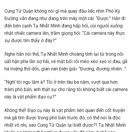
Cung Tử Quận không nói gì mà quay đầu liếc nhìn Phó Kỳ
Đường vẫn đang như đang trên mây một cái: “Được.” Hắn đi
đến bên cạnh Tạ Nhất Minh đang hấp hối, cúi người xuống
nhặt chiếc camera lên, trầm giọng hỏi: “Cái camera này thực
sự được tìm thấy ở đây?”
Nghe hắn nói thế, Tạ Nhất Minh choàng tỉnh lại từ trong nỗi
uất hận pha lẫn sợ hãi, vẻ mặt bối rối méo xèo xẹo vì đau, gã
há miệng thở dốc, gian nan biện giải: “Đương, đương nhiên…”
“Nghĩ tôi ngu lắm à? Tôi ở trên tàu ba năm, vượt qua hơn
trăm phó bản, anh thật sự cho rằng tôi không biết cái camera
này là vật phẩm đạo cụ?”
Không thể! Đạo cụ này là vật phẩm liên quan đến cốt truyện
mà gã tìm được trong phó bản trước đó, có thể nói là độc
nhất vô nhị, sao Cung Tử Quận lại biết được?! Tạ Nhất Minh