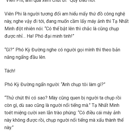
“Viên Phi, anh qua xem chút đi.” Quý Đào nói.
Viên Phi là người tương đối am hiểu mấy thứ đồ công nghệ
này, nghe vậy đi tới, đang muốn cầm lấy máy ảnh thì Tạ Nhất
Minh đột nhiên nói: “Có thể bật lên thì chắc là cũng chụp
được nhỉ… Ha! Phó đại minh tinh!”
“Gì?” Phó Kỳ Đường nghe có người gọi mình thì theo bản
năng ngẩng đầu lên.
Tách!
Phó Kỳ Đường ngẩn người: “Anh chụp tôi làm gì?”
“Thử chút thì có sao? Mày cũng quen bị người ta chụp rồi
còn gì, dù sao cũng là người nổi tiếng mà.” Tạ Nhất Minh
toét miệng cười xen lẫn trào phúng: “Có điều cái máy ảnh
này không được rồi, chụp người nổi tiếng mà xấu thành thế
này.”