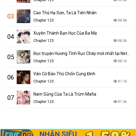
Chapter 123
99.3k
Cao Thủ Hạ Sơn, Ta Là Tiên Nhân
03
Chapter 123
98.9k
Xuyên Thành Bạn Học Của Ba Mẹ
04
Chapter 123
98.5k
Đọc truyện Hương Tình Rực Cháy mới nhất tại NetTruyen
05
Chapter 123
98.1k
Ván Cờ Báo Thù Chốn Cung Đình
06
Chapter 123
97.7k
Nam Sủng Của Ta Là Trùm Mafia
07
Chapter 123
97.3k