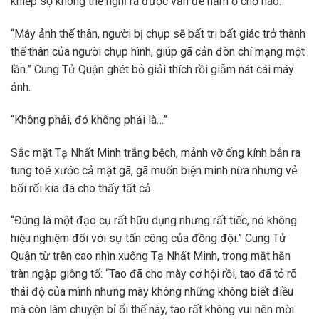
khiếp sợ không thể nghĩ ra được vấn đề nằm ở chỗ nào.
“Máy ảnh thế thân, người bị chụp sẽ bất tri bất giác trở thành
thế thân của người chụp hình, giúp gã cản đòn chí mạng một
lần.” Cung Tử Quận ghét bỏ giải thích rồi giẫm nát cái máy
ảnh.
“Không phải, đó không phải là…”
Sắc mặt Tạ Nhất Minh trắng bệch, mảnh vỡ ống kính bắn ra
tung toé xước cả mặt gã, gã muốn biện minh nữa nhưng vẻ
bối rối kia đã cho thấy tất cả.
“Đúng là một đạo cụ rất hữu dụng nhưng rất tiếc, nó không
hiệu nghiệm đối với sự tấn công của đồng đội.” Cung Tử
Quận từ trên cao nhìn xuống Tạ Nhất Minh, trong mắt hắn
tràn ngập giông tố: “Tao đã cho mày cơ hội rồi, tao đã tỏ rõ
thái độ của mình nhưng mày không những không biết điều
mà còn làm chuyện bỉ ổi thế này, tao rất không vui nên mời