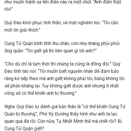
như muốn tránh xa tên điên này ra một chút: “Anh điên thật
rồi!”
Quý Đào khôi phục tinh thần, vẻ mặt nghiêm túc: “Tôi cần
một lời giải thích.”
Cung Tử Quận bình tĩnh thu chân, còn nhẹ nhàng phủi phủi
ống quần: “Tôi giết gã thì liên quan gì tới anh?”
“Cho dù chỉ là tạm thời thì chúng ta cũng là đồng đội.” Quý
Đào tỉnh táo nói: “Tôi muốn biết nguyên nhân để đảm bảo
rằng kẻ tiếp theo mà anh giết không phải tôi, bằng không tôi
sẽ phản kháng lại. Tuy không giết được anh nhưng ít nhất
cũng sẽ có thể khiến anh bị thương.”
Nghe Quý Đào tự đánh giá bản thân là “có thể khiến Cung Tử
Quận bị thương”, Phó Kỳ Đường thấy hình như anh ta lạc
quan quá đà rồi. Còn nữa, Tạ Nhất Minh thế mà chết rồi? Bị
Cung Tử Quận giết?