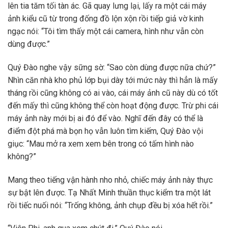
lên tia tăm tối tàn ác. Gã quay lưng lại, lấy ra một cái máy
ảnh kiểu cũ từ trong đống đồ lộn xộn rồi tiếp giả vờ kinh
ngạc nói: “Tôi tìm thấy một cái camera, hình như vẫn còn
dùng được.”
Quý Đào nghe vậy sững sờ: “Sao còn dùng được nữa chứ?”
Nhìn căn nhà kho phủ lớp bụi dày tới mức này thì hẳn là mấy
tháng rồi cũng không có ai vào, cái máy ảnh cũ này dù có tốt
đến mấy thì cũng không thể còn hoạt động được. Trừ phi cái
máy ảnh này mới bị ai đó để vào. Nghĩ đến đây có thể là
điểm đột phá mà bọn họ vẫn luôn tìm kiếm, Quý Đào vội
giục: “Mau mở ra xem xem bên trong có tấm hình nào
không?”
Mang theo tiếng vận hành nho nhỏ, chiếc máy ảnh này thực
sự bật lên được. Tạ Nhất Minh thuần thục kiểm tra một lát
rồi tiếc nuối nói: “Trống không, ảnh chụp đều bị xóa hết rồi.”