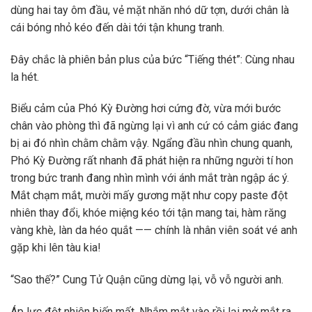
dùng hai tay ôm đầu, vẻ mặt nhăn nhó dữ tợn, dưới chân là
cái bóng nhỏ kéo đến dài tới tận khung tranh.
Đây chắc là phiên bản plus của bức “Tiếng thét”: Cùng nhau
la hét.
Biểu cảm của Phó Kỳ Đường hơi cứng đờ, vừa mới bước
chân vào phòng thì đã ngừng lại vì anh cứ có cảm giác đang
bị ai đó nhìn chằm chằm vậy. Ngẩng đầu nhìn chung quanh,
Phó Kỳ Đường rất nhanh đã phát hiện ra những người tí hon
trong bức tranh đang nhìn mình với ánh mắt tràn ngập ác ý.
Mắt chạm mắt, mười mấy gương mặt như copy paste đột
nhiên thay đổi, khóe miệng kéo tới tận mang tai, hàm răng
vàng khè, làn da héo quắt —— chính là nhân viên soát vé anh
gặp khi lên tàu kia!
“Sao thế?” Cung Tử Quận cũng dừng lại, vỗ vỗ người anh.
Áp lực đột nhiên biến mất. Nhắm mắt vào rồi lại mở mắt ra,