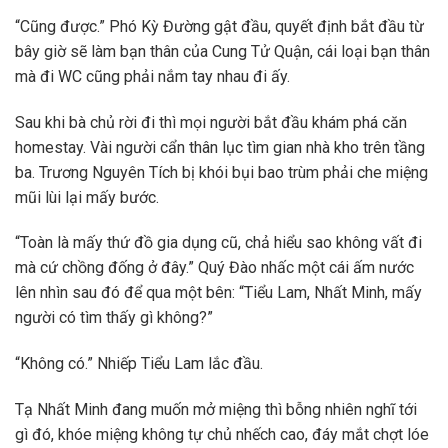
“Cũng được.” Phó Kỳ Đường gật đầu, quyết định bắt đầu từ
bây giờ sẽ làm bạn thân của Cung Tử Quận, cái loại bạn thân
mà đi WC cũng phải nắm tay nhau đi ấy.
Sau khi bà chủ rời đi thì mọi người bắt đầu khám phá căn
homestay. Vài người cẩn thân lục tìm gian nhà kho trên tầng
ba. Trương Nguyên Tích bị khói bụi bao trùm phải che miệng
mũi lùi lại mấy bước.
“Toàn là mấy thứ đồ gia dụng cũ, chả hiểu sao không vất đi
mà cứ chồng đống ở đây.” Quý Đào nhấc một cái ấm nước
lên nhìn sau đó để qua một bên: “Tiểu Lam, Nhất Minh, mấy
người có tìm thấy gì không?”
“Không có.” Nhiếp Tiểu Lam lắc đầu.
Tạ Nhất Minh đang muốn mở miệng thì bỗng nhiên nghĩ tới
gì đó, khóe miệng không tự chủ nhếch cao, đáy mắt chợt lóe