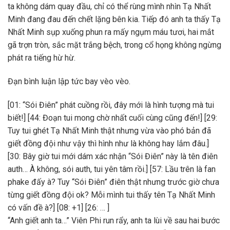
ta không dám quay đầu, chỉ có thể rùng mình nhìn Tạ Nhất
Minh đang đau đến chết lặng bên kia. Tiếp đó anh ta thấy Tạ
Nhất Minh sụp xuống phun ra mấy ngụm máu tươi, hai mắt
gã trợn tròn, sắc mặt trắng bệch, trong cổ họng không ngừng
phát ra tiếng hừ hừ.
Đạn bình luận lập tức bay vèo vèo.
[01: “Sói Điên” phát cuồng rồi, đây mới là hình tượng mà tui
biết!] [44: Đoạn tui mong chờ nhất cuối cùng cũng đến!] [29:
Tuy tui ghét Tạ Nhất Minh thật nhưng vừa vào phó bản đã
giết đồng đội như vậy thì hình như là không hay lắm đâu.]
[30: Bây giờ tui mới dám xác nhận “Sói Điên” này là tên điên
auth… À không, sói auth, tui yên tâm rồi.] [57: Lầu trên là fan
phake đấy à? Tuy “Sói Điên” điên thật nhưng trước giờ chưa
từng giết đồng đội ok? Mỗi mình tui thấy tên Tạ Nhất Minh
có vấn đề à?] [08: +1] [26: … ]
“Anh giết anh ta…” Viên Phi run rẩy, anh ta lùi về sau hai bước