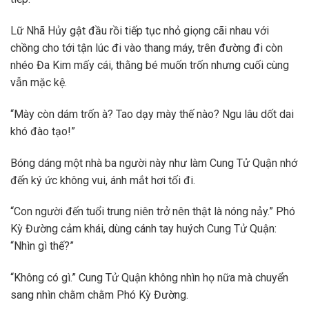
Lữ Nhã Hủy gật đầu rồi tiếp tục nhỏ giọng cãi nhau với
chồng cho tới tận lúc đi vào thang máy, trên đường đi còn
nhéo Đa Kim mấy cái, thằng bé muốn trốn nhưng cuối cùng
vẫn mặc kệ.
“Mày còn dám trốn à? Tao dạy mày thế nào? Ngu lâu dốt dai
khó đào tạo!”
Bóng dáng một nhà ba người này như làm Cung Tử Quận nhớ
đến ký ức không vui, ánh mắt hơi tối đi.
“Con người đến tuổi trung niên trở nên thật là nóng nảy.” Phó
Kỳ Đường cảm khái, dùng cánh tay huých Cung Tử Quận:
“Nhìn gì thế?”
“Không có gì.” Cung Tử Quận không nhìn họ nữa mà chuyển
sang nhìn chằm chằm Phó Kỳ Đường.