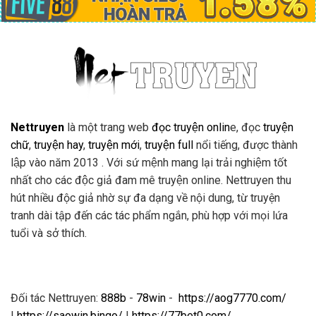
Nettruyen
là một trang web
đọc truyện onlin
e, đọc
truyện
chữ
,
truyện hay
,
truyện mới
,
truyện full
nổi tiếng, được thành
lập vào năm 2013 . Với sứ mệnh mang lại trải nghiệm tốt
nhất cho các độc giả đam mê truyện online. Nettruyen thu
hút nhiều độc giả nhờ sự đa dạng về nội dung, từ truyện
tranh dài tập đến các tác phẩm ngắn, phù hợp với mọi lứa
tuổi và sở thích.
Đối tác Nettruyen:
888b
-
78win
-
https://aog7770.com/
|
https://saowin.bingo/
|
https://77bet0.com/