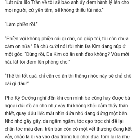
“Lát nữa lão Trần về tôi sẽ bảo anh ấy đem hành lý lên cho
mọi người, cứ yên tâm, sẽ không thiếu túi nào.”
“Làm phiền rồi.”
“Phiền với không phiền cái gì chứ, cô giúp tôi, tôi còn chưa
cảm ơn nữa.” Bà chủ cười nói rồi nhìn Đa Kim đang núp ở
một góc: “Đúng rồi, Đa Kim có ăn anh đào không? Vừa mới
hái, lát tôi đem lên phòng cho.”
“Thế thì tốt quá, chỉ cần có ăn thì thằng nhóc này sẽ chả chê
cái gì đâu!”
Phó Kỳ Đường nghĩ đến khi còn mình bé cũng hay được bà
ngoại dúi đồ ăn cho như vậy thì không khỏi cảm thấy thân
thiết, quay đầu liếc mắt nhìn đứa nhỏ đang đứng một bên.
Nhỏ nhỏ gầy gầy, da ngăm ngăm, tóc cạo trọc chỉ để lại
chân tóc màu đen, trên trán còn có một vết thương đang kết
vảy, chắc là bị va vào đâu trong lúc chơi đùa, tóm lại là như