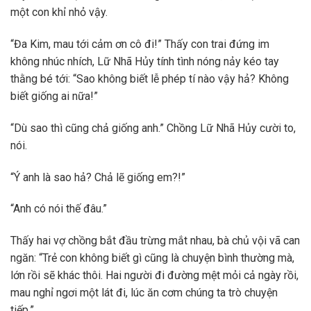
một con khỉ nhỏ vậy.
“Đa Kim, mau tới cảm ơn cô đi!” Thấy con trai đứng im
không nhúc nhích, Lữ Nhã Hủy tính tình nóng nảy kéo tay
thằng bé tới: “Sao không biết lễ phép tí nào vậy hả? Không
biết giống ai nữa!”
“Dù sao thì cũng chả giống anh.” Chồng Lữ Nhã Hủy cười to,
nói.
“Ý anh là sao hả? Chả lẽ giống em?!”
“Anh có nói thế đâu.”
Thấy hai vợ chồng bắt đầu trừng mắt nhau, bà chủ vội vã can
ngăn: “Trẻ con không biết gì cũng là chuyện bình thường mà,
lớn rồi sẽ khác thôi. Hai người đi đường mệt mỏi cả ngày rồi,
mau nghỉ ngơi một lát đi, lúc ăn cơm chúng ta trò chuyện
tiếp.”