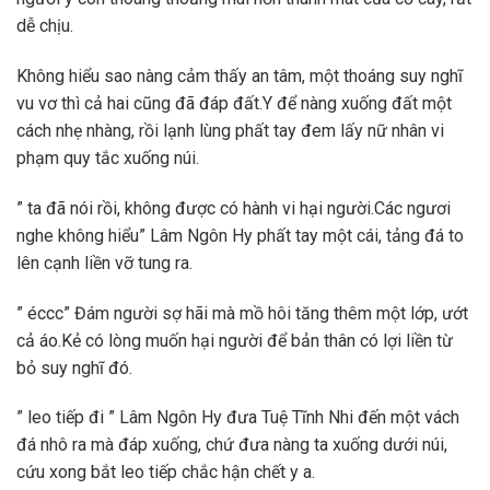
dễ chịu.
Không hiểu sao nàng cảm thấy an tâm, một thoáng suy nghĩ
vu vơ thì cả hai cũng đã đáp đất.Y để nàng xuống đất một
cách nhẹ nhàng, rồi lạnh lùng phất tay đem lấy nữ nhân vi
phạm quy tắc xuống núi.
” ta đã nói rồi, không được có hành vi hại người.Các ngươi
nghe không hiểu” Lâm Ngôn Hy phất tay một cái, tảng đá to
lên cạnh liền vỡ tung ra.
” éccc” Đám người sợ hãi mà mồ hôi tăng thêm một lớp, ướt
cả áo.Kẻ có lòng muốn hại người để bản thân có lợi liền từ
bỏ suy nghĩ đó.
” leo tiếp đi ” Lâm Ngôn Hy đưa Tuệ Tĩnh Nhi đến một vách
đá nhô ra mà đáp xuống, chứ đưa nàng ta xuống dưới núi,
cứu xong bắt leo tiếp chắc hận chết y a.