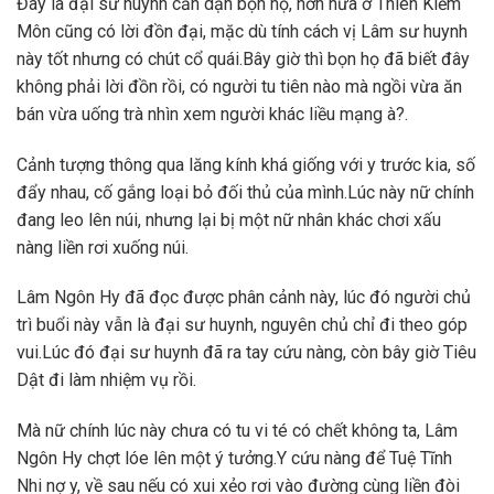
Đây là đại sư huynh căn dặn bọn họ, hơn nữa ở Thiên Kiếm
Môn cũng có lời đồn đại, mặc dù tính cách vị Lâm sư huynh
này tốt nhưng có chút cổ quái.Bây giờ thì bọn họ đã biết đây
không phải lời đồn rồi, có người tu tiên nào mà ngồi vừa ăn
bán vừa uống trà nhìn xem người khác liều mạng à?.
Cảnh tượng thông qua lăng kính khá giống với y trước kia, số
đẩy nhau, cố gắng loại bỏ đối thủ của mình.Lúc này nữ chính
đang leo lên núi, nhưng lại bị một nữ nhân khác chơi xấu
nàng liền rơi xuống núi.
Lâm Ngôn Hy đã đọc được phân cảnh này, lúc đó người chủ
trì buổi này vẫn là đại sư huynh, nguyên chủ chỉ đi theo góp
vui.Lúc đó đại sư huynh đã ra tay cứu nàng, còn bây giờ Tiêu
Dật đi làm nhiệm vụ rồi.
Mà nữ chính lúc này chưa có tu vi té có chết không ta, Lâm
Ngôn Hy chợt lóe lên một ý tưởng.Y cứu nàng để Tuệ Tĩnh
Nhi nợ y, về sau nếu có xui xẻo rơi vào đường cùng liền đòi