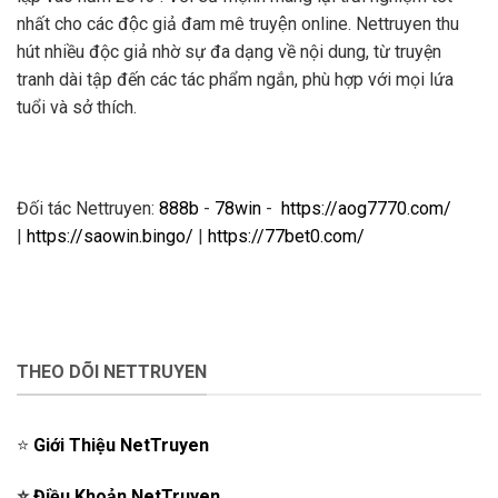
nhất cho các độc giả đam mê truyện online. Nettruyen thu
hút nhiều độc giả nhờ sự đa dạng về nội dung, từ truyện
tranh dài tập đến các tác phẩm ngắn, phù hợp với mọi lứa
tuổi và sở thích.
Đối tác Nettruyen:
888b
-
78win
-
https://aog7770.com/
|
https://saowin.bingo/
|
https://77bet0.com/
THEO DÕI NETTRUYEN
⭐️
Giới Thiệu NetTruyen
⭐️
Điều Khoản NetTruyen