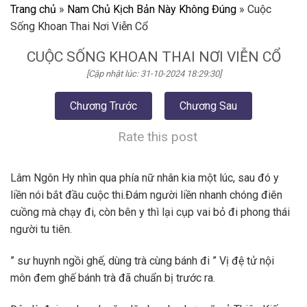
Trang chủ
»
Nam Chủ Kịch Bản Này Không Đúng
»
Cuộc
Sống Khoan Thai Nơi Viễn Cổ
CUỘC SỐNG KHOAN THAI NƠI VIỄN CỔ
[Cập nhật lúc: 31-10-2024 18:29:30]
Chương Trước
Chương Sau
Rate this post
Lâm Ngôn Hy nhìn qua phía nữ nhân kia một lúc, sau đó y
liền nói bắt đầu cuộc thi.Đám người liền nhanh chóng điên
cuồng mà chạy đi, còn bên y thì lại cụp vai bỏ đi phong thái
người tu tiên.
” sư huynh ngồi ghế, dùng trà cùng bánh đi ” Vị đệ tử nội
môn đem ghế bánh trà đã chuẩn bị trước ra.