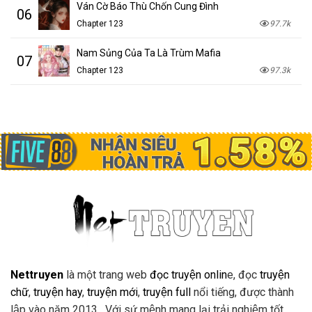
Ván Cờ Báo Thù Chốn Cung Đình
06
Chapter 123
97.7k
Nam Sủng Của Ta Là Trùm Mafia
07
Chapter 123
97.3k
Nettruyen
là một trang web
đọc truyện onlin
e, đọc
truyện
chữ
,
truyện hay
,
truyện mới
,
truyện full
nổi tiếng, được thành
lập vào năm 2013 . Với sứ mệnh mang lại trải nghiệm tốt