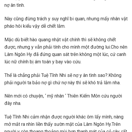
nợ ân tình.
Này cũng đừng trách y suy nghĩ bi quan, nhưng mấy nhân vật
pháo hôi kiểu vậy dễ chết lắm.
Mặc dù biết hào quang nhật vật chính thì sẽ không chết
được, nhưng y vẫn phải tính cho mình một đường lui.Cho nên
Lâm Ngôn Hy đã đứng quan sát trên không một lúc, cứ canh
lúc nữ chính bị ám toán y bay vào cứu.
Thế là chẳng phải Tuệ Tĩnh Nhi sẽ nợ y ân tình sao?.Không
phải người ta bảo nợ gì chứ nợ này thì sẽ khó trả lắm nha.
Nên mới có chuyện, ‘ mỹ nhân ‘ Thiên Kiếm Môn cứu người
đây nha.
Tuệ Tĩnh Nhi cảm nhận được người khác ôm lấy mình, nàng
mở mắt ra nhìn liền thấy sườn mặt của Lâm Ngôn Hy.Trên
người y còn thoang thoảng mùi hơn thanh mát của cỏ cây, rất