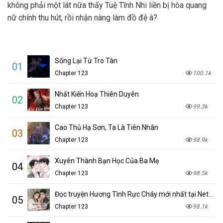
không phải một lát nữa thấy Tuệ Tĩnh Nhi liền bị hòa quang
nữ chính thu hút, rồi nhận nàng làm đồ đệ à?
Sống Lại Từ Tro Tàn
01
Chapter 123
100.1k
Nhất Kiến Hoạ Thiên Duyên
02
Chapter 123
99.3k
Cao Thủ Hạ Sơn, Ta Là Tiên Nhân
03
Chapter 123
98.9k
Xuyên Thành Bạn Học Của Ba Mẹ
04
Chapter 123
98.5k
Đọc truyện Hương Tình Rực Cháy mới nhất tại NetTruyen
05
Chapter 123
98.1k