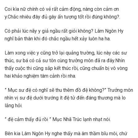
Coi kìa nữ chính có vẻ rất cảm động, nàng còn cảm ơn
y.Chắc nhiêu đây đủ gây ấn tượng tốt rồi đúng không?.
Có phải lúc nãy y giả ngầu rất giỏi không? Lâm Ngôn Hy
nghĩ bản thân khi đó chắc ngầu hết xảy luôn ha ha.
Làm xong việc y cũng trở lại quảng trường, lúc này các sư
thúc, sư bá có cả sư tôn cùng trưởng môn đã ra đây.Nhìn
thấy cuộc thi cũng sắp kết thúc rồi, cũng chuẩn bị vô vòng
hai khảo nghiệm tâm cảnh rồi nha.
” Mục sư đệ có nghĩ sẽ thu thêm đồ đệ không?” Trưởng môn
nhìn vị sư đệ dưới trướng ít đệ tử đến đáng thương mà lo
lắng hỏi.
” đệ cảm thấy đủ rồi ” Mục Nhã Trúc lạnh nhạt nói.
Bên kia Lâm Ngôn Hy nghe thấy mà âm thầm bĩu môi, chứ